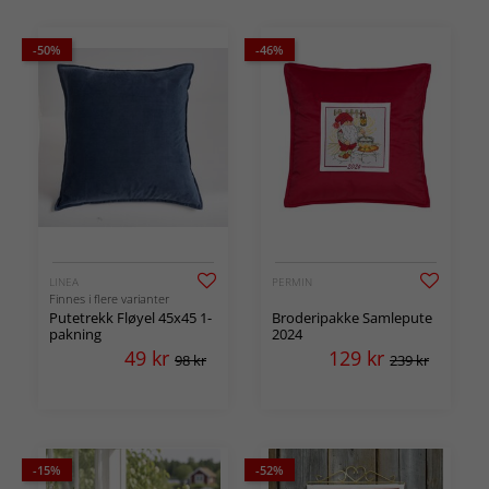
-50%
-46%
LINEA
PERMIN
Finnes i flere varianter
Putetrekk Fløyel 45x45 1-
Broderipakke Samlepute
pakning
2024
49
kr
129
kr
98 kr
239 kr
-15%
-52%