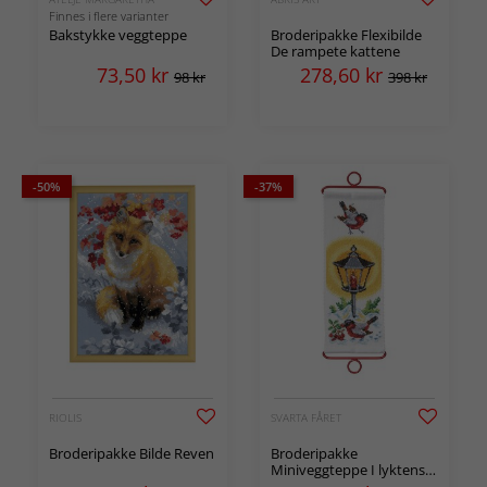
Finnes i flere varianter
Bakstykke veggteppe
Broderipakke Flexibilde
De rampete kattene
73,50
kr
278,60
kr
98 kr
398 kr
-50%
-37%
RIOLIS
SVARTA FÅRET
Broderipakke Bilde Reven
Broderipakke
Miniveggteppe I lyktens
skinn