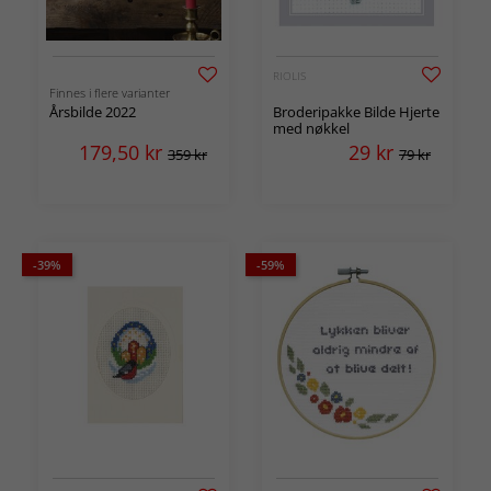
RIOLIS
Finnes i flere varianter
Årsbilde 2022
Broderipakke Bilde Hjerte
med nøkkel
179,50
kr
29
kr
359 kr
79 kr
-39%
-59%