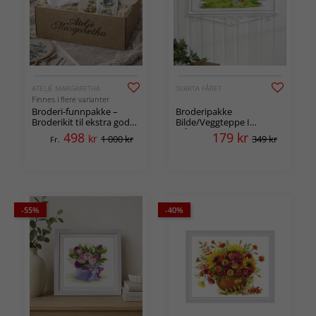
ATELJÉ MARGARETHA
SVARTA FÅRET
Finnes i flere varianter
Broderi-funnpakke –
Broderipakke
Broderikit til ekstra god
Bilde/Veggteppe I
pris
blåbærskogen
498
179
kr
kr
1 000 kr
349 kr
Fr.
-55%
-40%