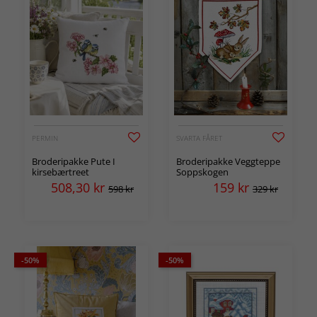
PERMIN
SVARTA FÅRET
Broderipakke Pute I
Broderipakke Veggteppe
kirsebærtreet
Soppskogen
508,30
kr
159
kr
598 kr
329 kr
-50%
-50%