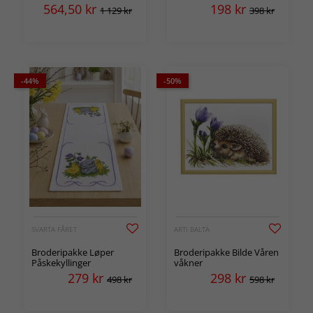
564,50
kr
198
kr
1 129 kr
398 kr
-44%
-50%
SVARTA FÅRET
ARTI BALTA
Broderipakke Løper
Broderipakke Bilde Våren
Påskekyllinger
våkner
279
kr
298
kr
498 kr
598 kr