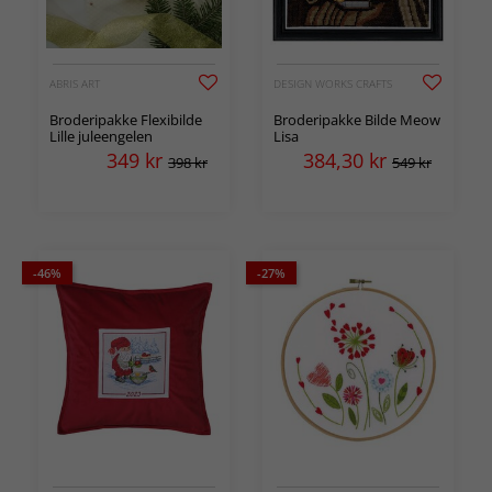
ABRIS ART
DESIGN WORKS CRAFTS
Broderipakke Flexibilde
Broderipakke Bilde Meow
Lille juleengelen
Lisa
349
kr
384,30
kr
398 kr
549 kr
-46%
-27%