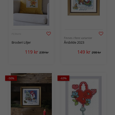
PERMIN
Finnes i flere varianter
Broderi Liljer
Årsbilde 2023
119
kr
149
kr
239 kr
298 kr
-50%
-63%