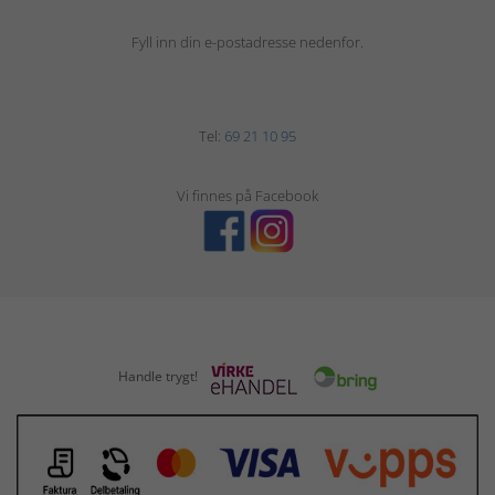
Fyll inn din e-postadresse nedenfor.
Tel:
69 21 10 95
Vi finnes på Facebook
Handle trygt!