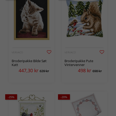
VERVACO
VERVACO
Broderipakke Bilde Søt
Broderipakke Pute
Katt
Vintervenner
447,30
kr
498
kr
639 kr
698 kr
-25%
-20%