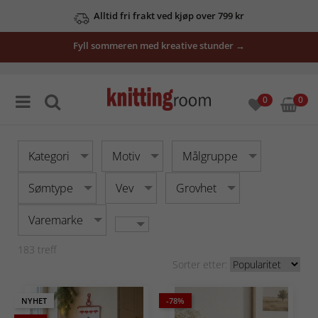
Se våre tilbud her
Fyll sommeren med kreative stunder →
0
0
Kategori
Motiv
Målgruppe
Sømtype
Vev
Grovhet
Varemarke
183
treff
Sorter etter:
NYHET
-78%