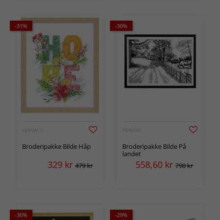
-31%
-30%
VERVACO
PERMIN
Broderipakke Bilde Håp
Broderipakke Bilde På
landet
329
kr
558,60
kr
479 kr
798 kr
-30%
-29%