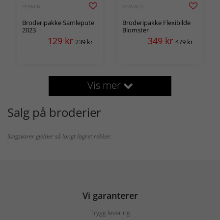
PERMIN
VERVACO
Broderipakke Samlepute
Broderipakke Flexibilde
2023
Blomster
129
kr
349
kr
239 kr
479 kr
Vis mer
Salg på broderier
Salgsvarer gjelder så langt lagret rekker.
Vi garanterer
Trygg levering