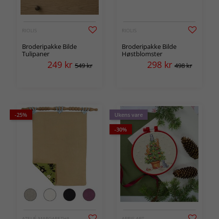
RIOLIS
RIOLIS
Broderipakke Bilde
Broderipakke Bilde
Tulipaner
Høstblomster
249
kr
298
kr
549 kr
498 kr
-25%
Ukens vare
-30%
ATELJÉ MARGARETHA
ABRIS ART