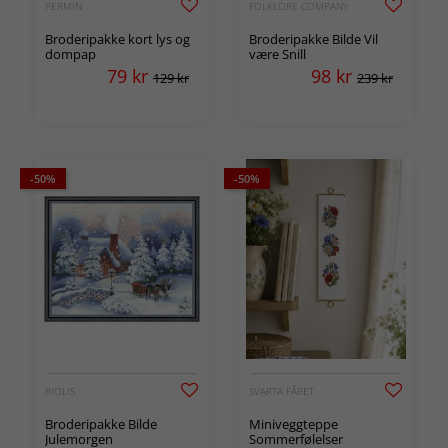
PERMIN
FOLKLORE COMPANY
Broderipakke kort lys og
Broderipakke Bilde Vil
dompap
være Snill
79
kr
98
kr
129 kr
239 kr
-50%
-50%
RIOLIS
SVARTA FÅRET
Broderipakke Bilde
Miniveggteppe
Julemorgen
Sommerfølelser