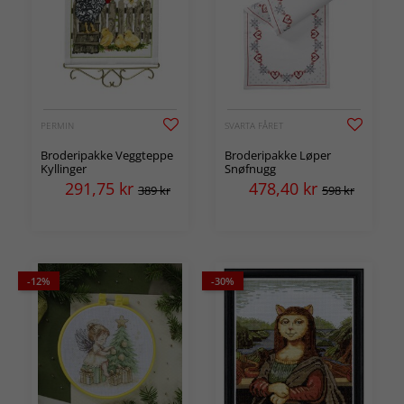
PERMIN
SVARTA FÅRET
Broderipakke Veggteppe
Broderipakke Løper
Kyllinger
Snøfnugg
291,75
kr
478,40
kr
389 kr
598 kr
-12%
-30%