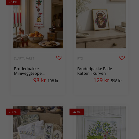
-51%
SVARTA FÅRET
RTO
Broderipakke
Broderipakke Bilde
Miniveggteppe
Katten i Kurven
Klatrenisser
98
kr
129
kr
198 kr
598 kr
-50%
-49%