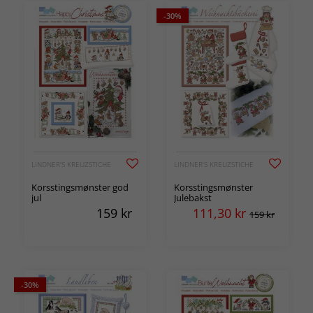
-30%
LINDNER'S KREUZSTICHE
LINDNER'S KREUZSTICHE
Korsstingsmønster god
Korsstingsmønster
jul
Julebakst
159
kr
111,30
kr
159 kr
-30%