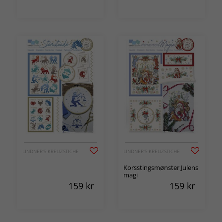
LINDNER'S KREUZSTICHE
LINDNER'S KREUZSTICHE
Korsstingsmønster Julens
magi
159
kr
159
kr