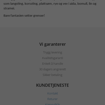
som langsting, korssting, plattsøm, rye og vev i aida, bomull, lin og
stramei.
Bare fantasien setter grenser!
Vi garanterer
Trygg levering
Kvalitetsgaranti
Enkelt å handle
30 dagers angrerett
Sikker betaling
KUNDETJENESTE
Kontakt
Returer
Kjøpsvilkår