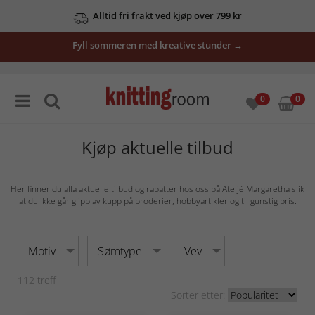
Se våre tilbud her
Fyll sommeren med kreative stunder →
0
0
Kjøp aktuelle tilbud
Her finner du alla aktuelle tilbud og rabatter hos oss på Ateljé Margaretha slik
at du ikke går glipp av kupp på broderier, hobbyartikler og til gunstig pris.
Motiv
Sømtype
Vev
112
treff
Sorter etter: