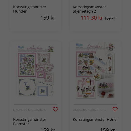
Korsstingsmønster
Korsstingsmønster
Hunder
Stjernetegn 2
159
kr
111,30
kr
159 kr
LINDNER'S KREUZSTICHE
LINDNER'S KREUZSTICHE
Korsstingsmønster
Korsstingsmønster Høner
Blomster
159
kr
159
kr