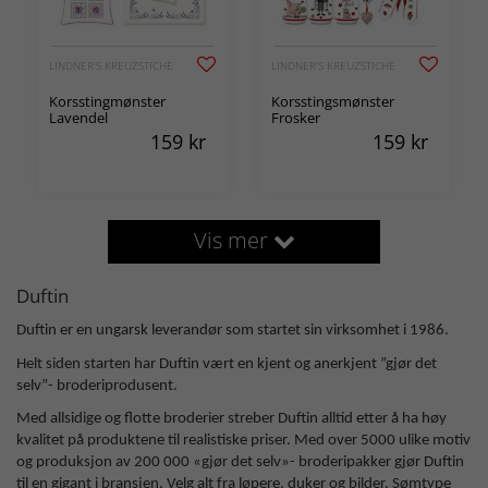
LINDNER'S KREUZSTICHE
LINDNER'S KREUZSTICHE
Korsstingmønster
Korsstingsmønster
Lavendel
Frosker
159
kr
159
kr
Vis mer
Duftin
Duftin er en ungarsk leverandør som startet sin virksomhet i 1986.
Helt siden starten har Duftin vært en kjent og anerkjent ”gjør det
selv”- broderiprodusent.
Med allsidige og flotte broderier streber Duftin alltid etter å ha høy
kvalitet på produktene til realistiske priser. Med over 5000 ulike motiv
og produksjon av 200 000 «gjør det selv»- broderipakker gjør Duftin
til en gigant i bransjen. Velg alt fra løpere, duker og bilder. Sømtype