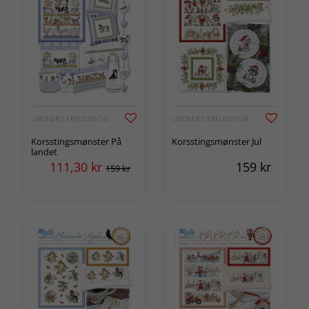
LINDNER'S KREUZSTICHE
LINDNER'S KREUZSTICHE
Korsstingsmønster På
Korsstingsmønster Jul
landet
111,30
kr
159
kr
159 kr