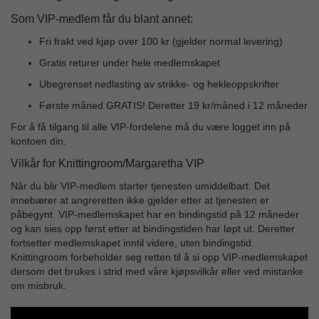
Som VIP-medlem får du blant annet:
Fri frakt ved kjøp over 100 kr (gjelder normal levering)
Gratis returer under hele medlemskapet
Ubegrenset nedlasting av strikke- og hekleoppskrifter
Første måned GRATIS! Deretter 19 kr/måned i 12 måneder
For å få tilgang til alle VIP-fordelene må du være logget inn på
kontoen din.
Vilkår for Knittingroom/Margaretha VIP
Når du blir VIP-medlem starter tjenesten umiddelbart. Det
innebærer at angreretten ikke gjelder etter at tjenesten er
påbegynt. VIP-medlemskapet har en bindingstid på 12 måneder
og kan sies opp først etter at bindingstiden har løpt ut. Deretter
fortsetter medlemskapet inntil videre, uten bindingstid.
Knittingroom forbeholder seg retten til å si opp VIP-medlemskapet
dersom det brukes i strid med våre kjøpsvilkår eller ved mistanke
om misbruk.