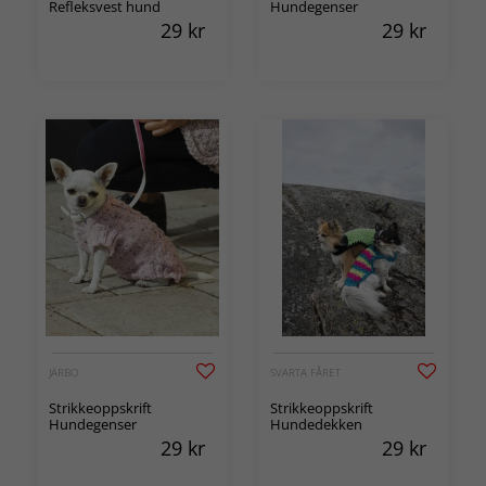
Refleksvest hund
Hundegenser
29
kr
29
kr
JÄRBO
SVARTA FÅRET
Strikkeoppskrift
Strikkeoppskrift
Hundegenser
Hundedekken
29
kr
29
kr