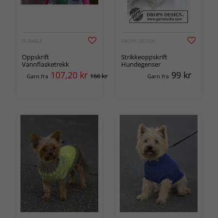
DURABLE
DROPS DESIGN
Oppskrift
Strikkeoppskrift
Vannflasketrekk
Hundegenser
107,20
kr
99
kr
166 kr
Garn fra
Garn fra