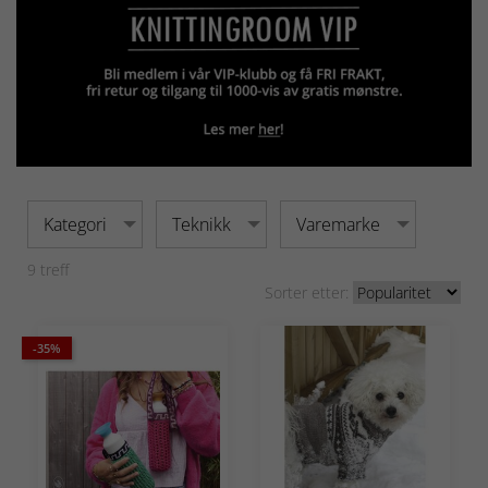
Kategori
Teknikk
Varemarke
9
treff
Sorter etter:
-35%