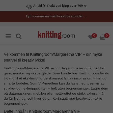
Alltid fri frakt ved kjøp over 799 kr
Fyll sommeren med kreative stunder →
0
0
Velkommen til Knittingroom/Margaretha VIP – din myke
snarvei til kreativ lykke!
Knittingroom/Margaretha VIP er for deg som lever og ånder for
garn, masker og skaperglede. Som kunde hos Knittingroom får du
tilgang til et eksklusivt fordelskonsept fylt av inspirasjon, frihet og
smarte fordeler. Som VIP-medlem kan du laste ned tusenvis av
strikke- og hekleoppskrifter – helt uten begrensninger. Lagre dem
på datamaskinen, mobilen eller nettbrettet og strikk akkurat når
du får lyst, uansett hvor du er. Kort sagt: mer kreativitet, færre
begrensninger.
Dette inngår i Knittingroom/Margaretha VIP