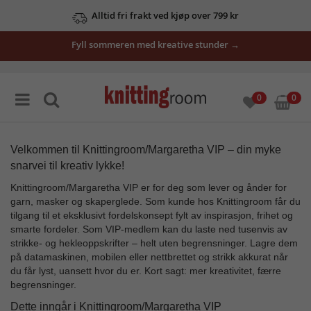
Alltid fri frakt ved kjøp over 799 kr
Fyll sommeren med kreative stunder →
0
0
Velkommen til Knittingroom/Margaretha VIP – din myke
snarvei til kreativ lykke!
Knittingroom/Margaretha VIP er for deg som lever og ånder for
garn, masker og skaperglede. Som kunde hos Knittingroom får du
tilgang til et eksklusivt fordelskonsept fylt av inspirasjon, frihet og
smarte fordeler. Som VIP-medlem kan du laste ned tusenvis av
strikke- og hekleoppskrifter – helt uten begrensninger. Lagre dem
på datamaskinen, mobilen eller nettbrettet og strikk akkurat når
du får lyst, uansett hvor du er. Kort sagt: mer kreativitet, færre
begrensninger.
Dette inngår i Knittingroom/Margaretha VIP