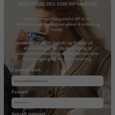
REGISTRERE DEG SOM VIP-MEDLEM
Knittingroom/Margaretha VIP er et
fordelskonsept for degsom elsker å strikke og
hekle.
Utover at du får fri frakt og fri retur på
allebestillinger, får du også tilgang til
kostnadsfrinedlastning av alle mønster som
finnes tilgjengelig for digital levering.
E-postadresse
Passord
Bekreft passord