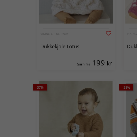
VIKING OF NORWAY
VIKIN
Dukkekjole Lotus
Dukk
199
kr
Garn fra
-37%
-38%