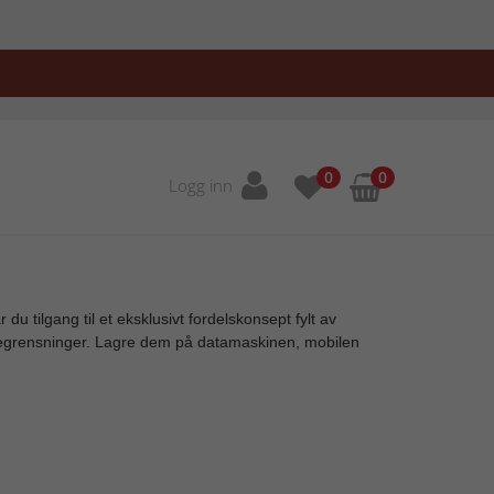
0
0
Logg inn
 tilgang til et eksklusivt fordelskonsept fylt av
n begrensninger. Lagre dem på datamaskinen, mobilen