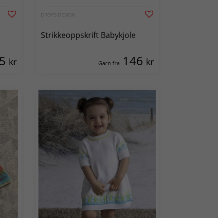
DROPS DESIGN
Strikkeoppskrift Babykjole
55
146
kr
kr
Garn fra