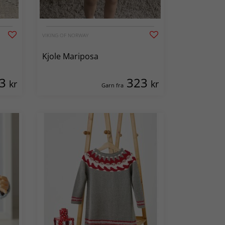
VIKING OF NORWAY
Kjole Mariposa
23
323
kr
kr
Garn fra