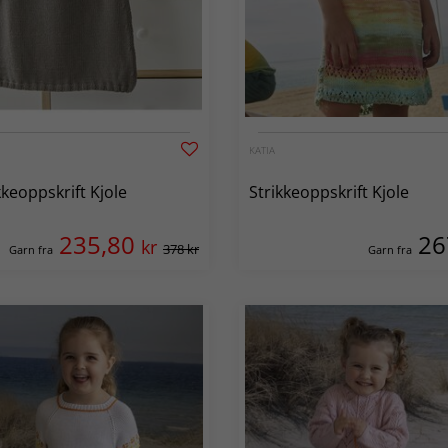
KATIA
kkeoppskrift Kjole
Strikkeoppskrift Kjole
235,80
2
kr
378 kr
Garn fra
Garn fra