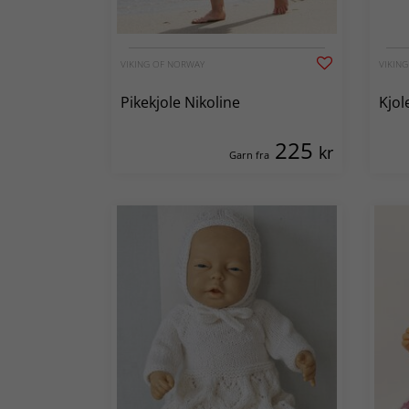
VIKING OF NORWAY
VIKIN
Pikekjole Nikoline
Kjol
225
kr
Garn fra