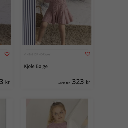
VIKING OF NORWAY
Kjole Bølge
23
323
kr
kr
Garn fra