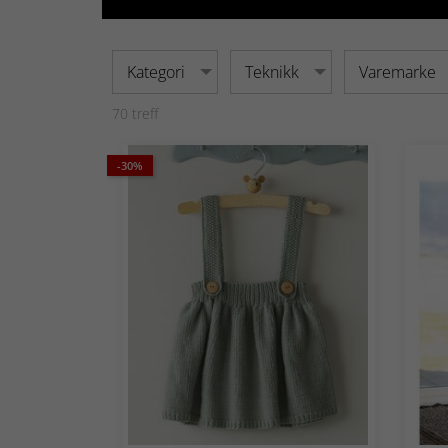
Kategori
Teknikk
Varemarke
70
treff
-30%