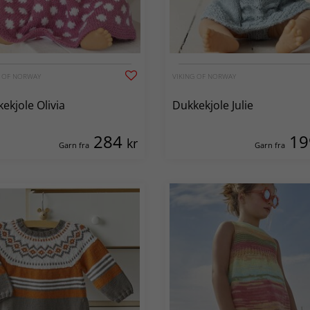
G OF NORWAY
VIKING OF NORWAY
ekjole Olivia
Dukkekjole Julie
284
1
kr
Garn fra
Garn fra