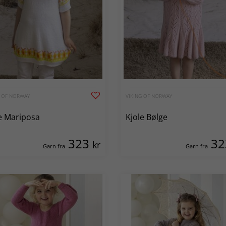
G OF NORWAY
VIKING OF NORWAY
e Mariposa
Kjole Bølge
323
3
kr
Garn fra
Garn fra