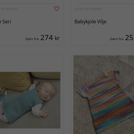
G OF NORWAY
VIKING OF NORWAY
e Seri
Babykjole Vilje
274
2
kr
Garn fra
Garn fra