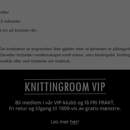
ifter
 12 måneder
t inn på kontoen din.
 Det innebærer at angreretten ikke gjelder etter at tjenesten er påbeg
 Deretter fortsetter medlemskapet inntil videre, uten bindingstid. Knitti
svilkår eller ved mistanke om misbruk.