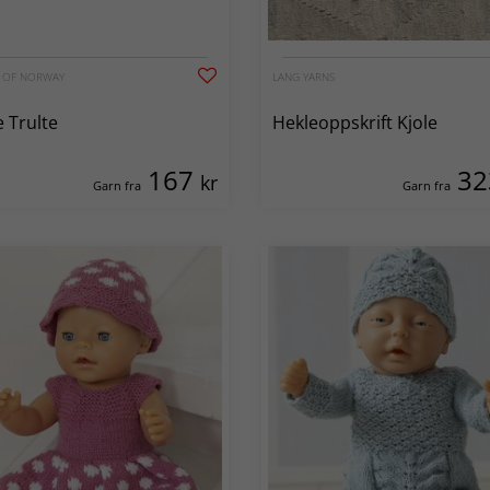
G OF NORWAY
LANG YARNS
e Trulte
Hekleoppskrift Kjole
167
3
kr
Garn fra
Garn fra