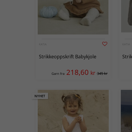
KATIA
KATIA
Strikkeoppskrift Babykjole
Stri
218,60
kr
345 kr
Garn fra
NYHET