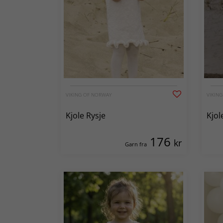
VIKING OF NORWAY
VIKIN
Kjole Rysje
Kjol
176
kr
Garn fra