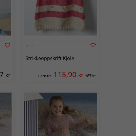
KATIA
Strikkeoppskrift Kjole
67
115,90
kr
kr
187 kr
Garn fra