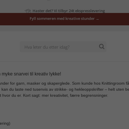
Haster det? Vi tilbyr 24t ekspresslevering
Fyll sommeren med kreative stunder →
myke snarvei til kreativ lykke!
der for garn, masker og skaperglede. Som kunde hos Knittingroom får du
m kan du laste ned tusenvis av strikke- og hekleoppskrifter – helt ute
ett hvor du er. Kort sagt: mer kreativitet, færre begrensninger.
ering)