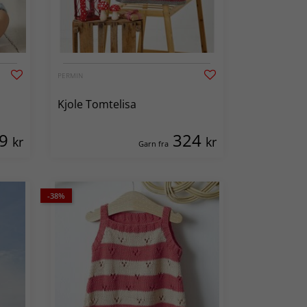
PERMIN
Kjole Tomtelisa
99
324
kr
kr
Garn fra
-38%