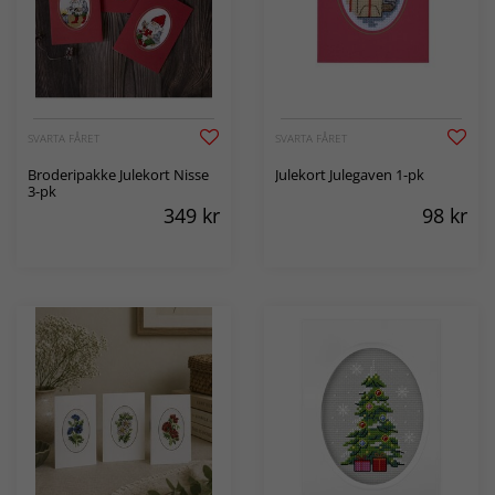
SVARTA FÅRET
SVARTA FÅRET
Broderipakke Julekort Nisse
Julekort Julegaven 1-pk
3-pk
349
kr
98
kr