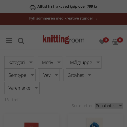
Alltid fri frakt ved kjøp over 799 kr
Fyll sommeren med kreative stunder →
Se våre tilbud her
0
0
Kategori
Motiv
Målgruppe
Sømtype
Vev
Grovhet
Varemarke
131
treff
Sorter etter: