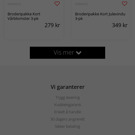
VERVACO
VERVACO
Broderipakke Kort
Broderipakke Kort Julevindu
Vårblomster 3-pk
3-pk
279
kr
349
kr
Vis mer
Vi garanterer
Trygg levering
Kvalitetsgaranti
Enkelt å handle
30 dagers angrerett
Sikker betaling