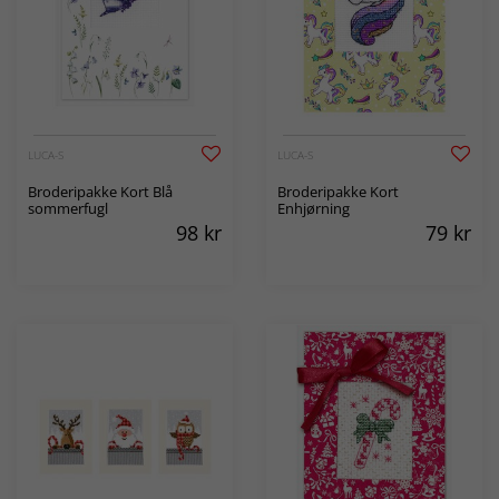
LUCA-S
LUCA-S
Broderipakke Kort Blå
Broderipakke Kort
sommerfugl
Enhjørning
98
kr
79
kr