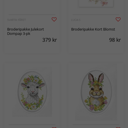
SVARTA FÅRET
LUCA-S
Broderipakke Julekort
Broderipakke Kort Blomst
Dompap 3-pk
379
kr
98
kr