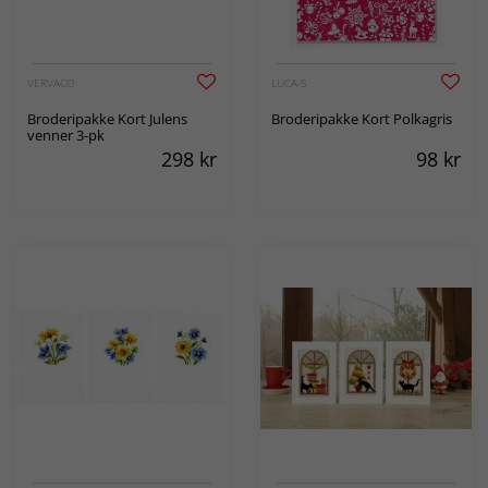
VERVACO
LUCA-S
Broderipakke Kort Julens
Broderipakke Kort Polkagris
venner 3-pk
298
kr
98
kr