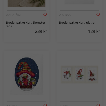
SVARTA FÅRET
ORCHIDEA
Broderipakke Kort Blomster
Broderipakke Kort Juletre
3-pk
239
kr
129
kr
ORCHIDEA
VERVACO