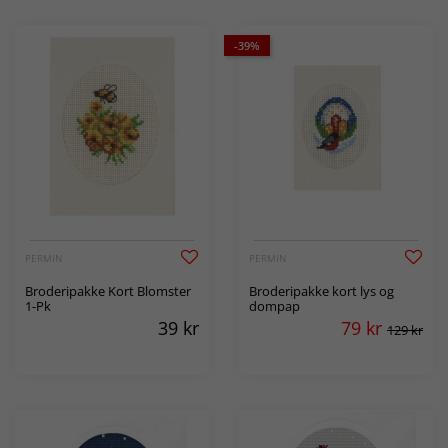
-39%
PERMIN
PERMIN
Broderipakke Kort Blomster
Broderipakke kort lys og
1-Pk
dompap
39
kr
79
kr
129 kr