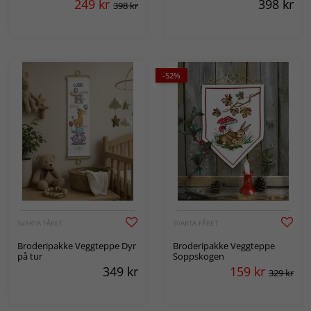
249
kr
398
kr
398 kr
-52%
SVARTA FÅRET
SVARTA FÅRET
Broderipakke Veggteppe Dyr
Broderipakke Veggteppe
på tur
Soppskogen
349
kr
159
kr
329 kr