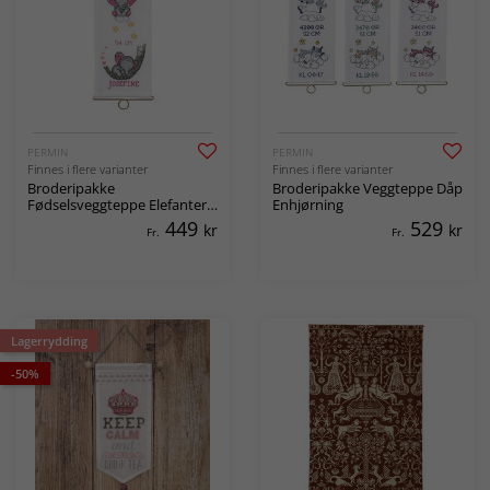
PERMIN
PERMIN
Finnes i flere varianter
Finnes i flere varianter
Broderipakke
Broderipakke Veggteppe Dåp
Fødselsveggteppe Elefanter
Enhjørning
Rosa
449
529
kr
kr
Fr.
Fr.
Lagerrydding
-50%