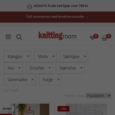
Alltid fri frakt ved kjøp over 799 kr
Se våre tilbud her
Fyll sommeren med kreative stunder →
0
0
Kategori
Motiv
Sømtype
Vev
Grovhet
Størrelse
Varemarke
Farge
207
treff
Sorter etter:
NYHET
-49%