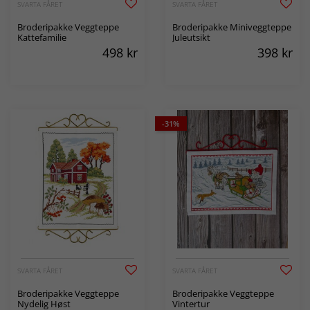
SVARTA FÅRET
SVARTA FÅRET
Broderipakke Veggteppe
Broderipakke Miniveggteppe
Kattefamilie
Juleutsikt
498
kr
398
kr
-31%
SVARTA FÅRET
SVARTA FÅRET
Broderipakke Veggteppe
Broderipakke Veggteppe
Nydelig Høst
Vintertur