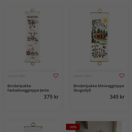
SVARTA FÅRET
SVARTA FÅRET
Broderipakke
Broderipakke Miniveggteppe
Fødselsveggteppe Jente
Skogsidyll
379
kr
349
kr
-50%