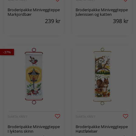
Broderipakke Miniveggteppe
Broderipakke Miniveggteppe
Markjordbær
Julenissen og katten
239
kr
398
kr
-37%
SVARTA FÅRET
SVARTA FÅRET
Broderipakke Miniveggteppe
Broderipakke Miniveggteppe
I lyktens skinn
Høstfølelser