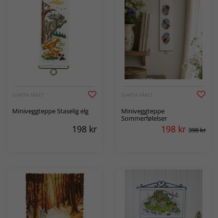
SVARTA FÅRET
SVARTA FÅRET
Miniveggteppe Staselig elg
Miniveggteppe
Sommerfølelser
198
kr
198
kr
398 kr