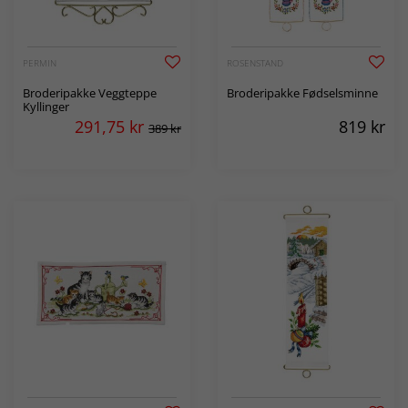
PERMIN
ROSENSTAND
Broderipakke Veggteppe
Broderipakke Fødselsminne
Kyllinger
291,75
kr
819
kr
389 kr