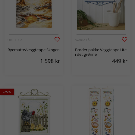
ORCHIDEA
SVARTA FÅRET
Ryematte/veggteppe Skogen
Broderipakke Veggteppe Ute
i det grønne
1 598
kr
449
kr
-25%