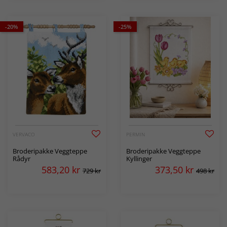
-20%
-25%
VERVACO
PERMIN
Broderipakke Veggteppe
Broderipakke Veggteppe
Rådyr
Kyllinger
583,20
kr
373,50
kr
729 kr
498 kr