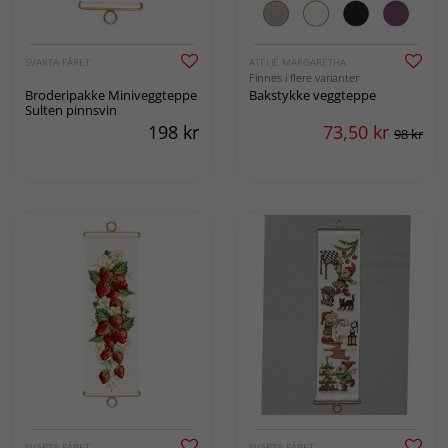
SVARTA FÅRET
ATELJÉ MARGARETHA
Finnes i flere varianter
Broderipakke Miniveggteppe
Bakstykke veggteppe
Sulten pinnsvin
198
kr
73,50
kr
98 kr
SVARTA FÅRET
SVARTA FÅRET