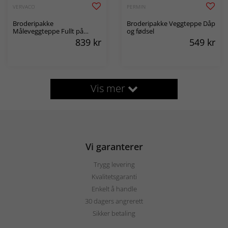
VERVACO
PERMIN
Broderipakke
Broderipakke Veggteppe Dåp
Måleveggteppe Fullt på
og fødsel
bussen
839
kr
549
kr
Vis mer
Vi garanterer
Trygg levering
Kvalitetsgaranti
Enkelt å handle
30 dagers angrerett
Sikker betaling