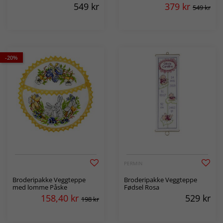
549
kr
379
kr
549 kr
-20%
PERMIN
Broderipakke Veggteppe
Broderipakke Veggteppe
med lomme Påske
Fødsel Rosa
158,40
kr
529
kr
198 kr