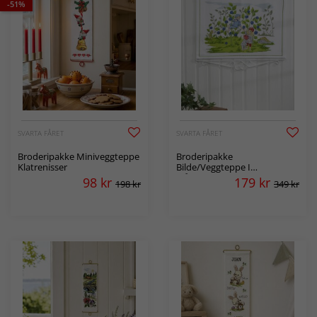
-51%
SVARTA FÅRET
SVARTA FÅRET
Broderipakke Miniveggteppe
Broderipakke
Klatrenisser
Bilde/Veggteppe I
blåbærskogen
98
kr
179
kr
198 kr
349 kr