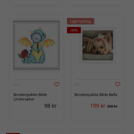
Lagerrydding
-50%
RTO
RTO
Broderipakke Bilde
Broderipakke Bilde Bella
Undersøker
98
kr
199
kr
398 kr