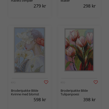
Havets vimpler
Måker
279
kr
298
kr
RTO
RTO
Broderipakke Bilde
Broderipakke Bilde
Kvinne med blomst
Tulipanpoesi
598
kr
398
kr