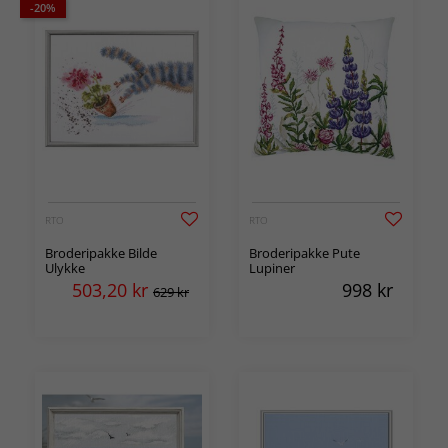
-20%
RTO
RTO
Broderipakke Bilde
Broderipakke Pute
Ulykke
Lupiner
503,20
kr
998
kr
629 kr