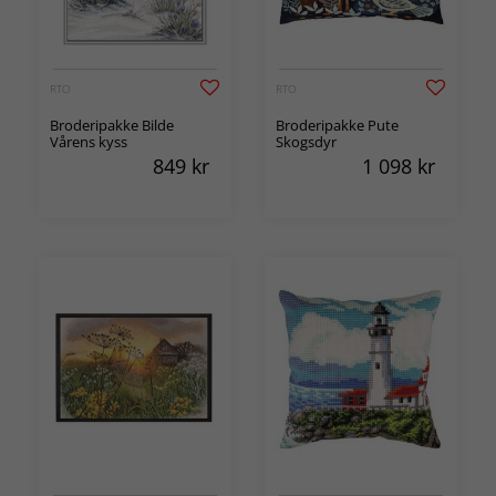
RTO
RTO
Broderipakke Bilde
Broderipakke Pute
Vårens kyss
Skogsdyr
849
kr
1 098
kr