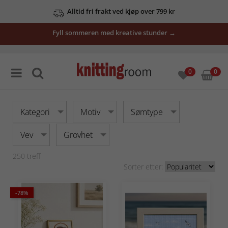
Se våre tilbud her
Fyll sommeren med kreative stunder →
0
0
Kategori
Motiv
Sømtype
Vev
Grovhet
250
treff
Sorter etter:
-78%