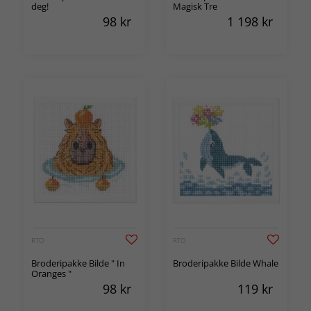
deg!
Magisk Tre
98
kr
1 198
kr
RTO
RTO
Broderipakke Bilde " In
Broderipakke Bilde Whale
Oranges "
98
kr
119
kr