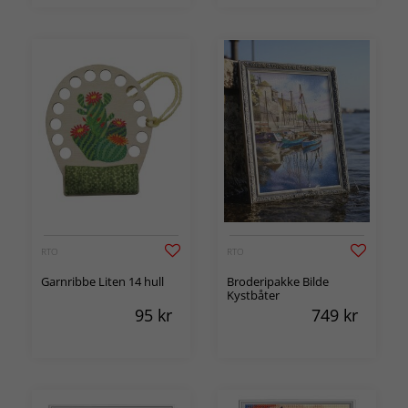
RTO
RTO
Garnribbe Liten 14 hull
Broderipakke Bilde
Kystbåter
95
kr
749
kr