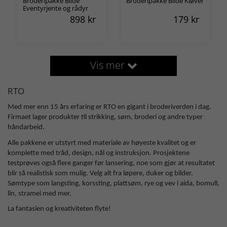
Broderipakke Bilde
Broderipakke Bilde Kløver
Eventyrjente og rådyr
898
kr
179
kr
Vis mer
RTO
Med mer enn 15 års erfaring er RTO en gigant i broderiverden i dag.
Firmaet lager produkter til strikking, søm, broderi og andre typer
håndarbeid.
Alle pakkene er utstyrt med materiale av høyeste kvalitet og er
komplette med tråd, design, nål og instruksjon. Prosjektene
testprøves også flere ganger før lansering, noe som gjør at resultatet
blir så realistisk som mulig. Velg alt fra løpere, duker og bilder.
Sømtype som langsting, korssting, plattsøm, rye og vev i aida, bomull,
lin, stramei med mer.
La fantasien og kreativiteten flyte!