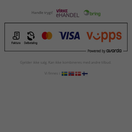
Handle trygt!
Gjelder ikke salg. Kan ikke kombineres med andre tilbud.
Vi finnes i: