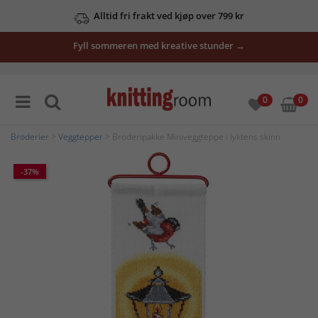
Alltid fri frakt ved kjøp over 799 kr
Fyll sommeren med kreative stunder →
0
0
Broderier
>
Veggtepper
> Broderipakke Miniveggteppe I lyktens skinn
-37%