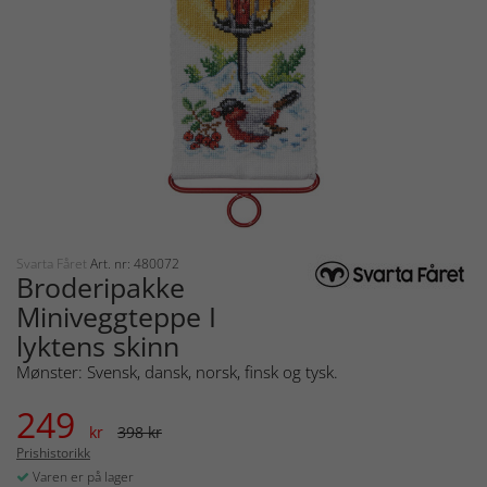
Svarta Fåret
Art. nr: 480072
Broderipakke
Miniveggteppe I
lyktens skinn
Mønster: Svensk, dansk, norsk, finsk og tysk.
249
kr
398 kr
Prishistorikk
Varen er på lager