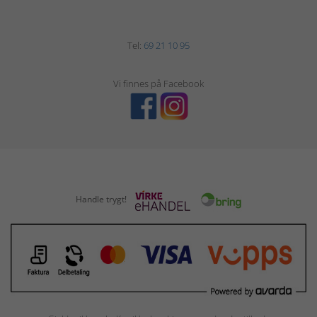
Tel:
69 21 10 95
Vi finnes på Facebook
Handle trygt!