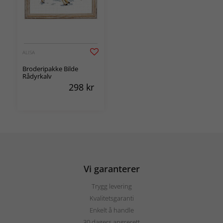
ALISA
Broderipakke Bilde
Rådyrkalv
298
kr
Vi garanterer
Trygg levering
Kvalitetsgaranti
Enkelt å handle
30 dagers angrerett