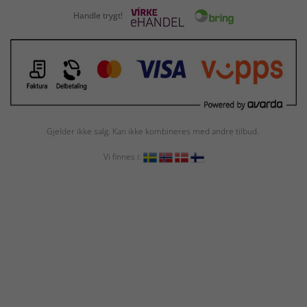
Handle trygt!
Gjelder ikke salg. Kan ikke kombineres med andre tilbud.
Vi finnes i: