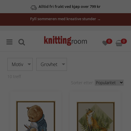
Alltid fri frakt ved kjøp over 799 kr
Fyll sommeren med kreative stunder →
0
0
Motiv
Grovhet
10
treff
Sorter etter: