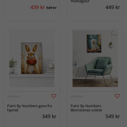
middagslur
439
kr
449
kr
549 kr
VARVIKAS
VARVIKAS
Paint By Numbers gave fra
Paint By Numbers
hjertet
Blomstenes vokter
349
kr
549
kr