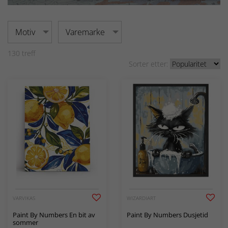
Motiv
Varemarke
130
treff
Sorter etter:
VARVIKAS
WIZARDIART
Paint By Numbers En bit av
Paint By Numbers Dusjetid
sommer