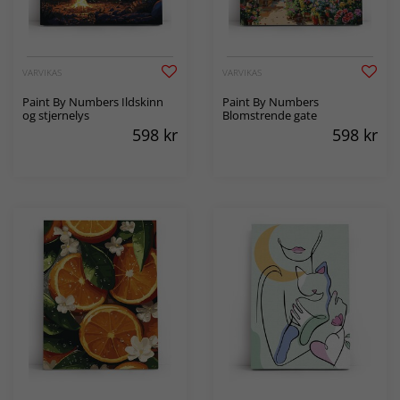
VARVIKAS
VARVIKAS
Paint By Numbers Ildskinn
Paint By Numbers
og stjernelys
Blomstrende gate
598
kr
598
kr