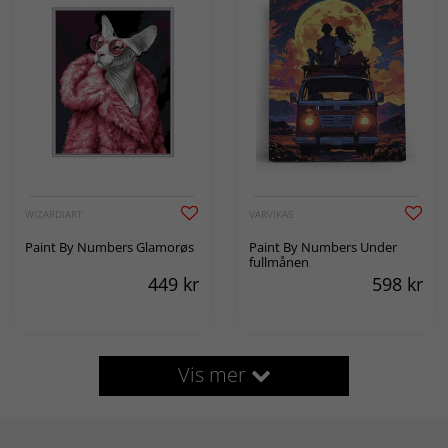
WIZARDIART
VARVIKAS
Paint By Numbers Glamorøs
Paint By Numbers Under
fullmånen
449
kr
598
kr
Vis mer