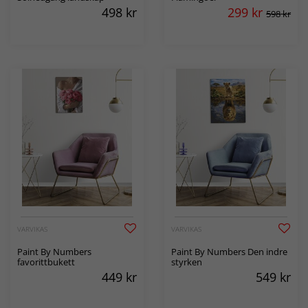
498
kr
299
kr
598 kr
VARVIKAS
VARVIKAS
Paint By Numbers
Paint By Numbers Den indre
favorittbukett
styrken
449
kr
549
kr