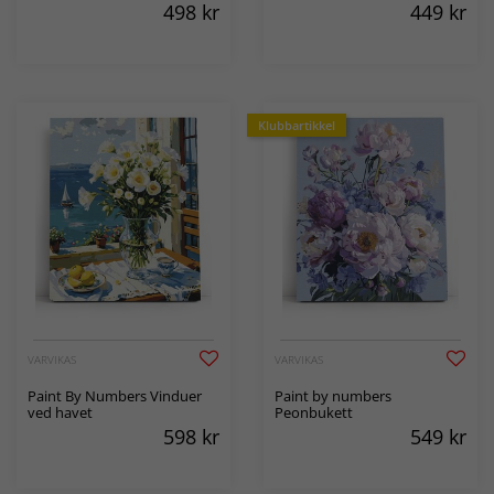
498
kr
449
kr
Klubbartikkel
VARVIKAS
VARVIKAS
Paint By Numbers Vinduer
Paint by numbers
ved havet
Peonbukett
598
kr
549
kr