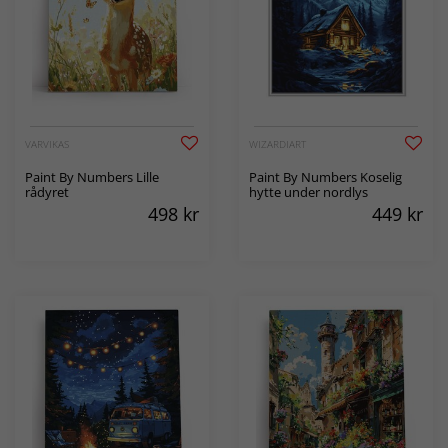
VARVIKAS
WIZARDIART
Paint By Numbers Lille
Paint By Numbers Koselig
rådyret
hytte under nordlys
498
kr
449
kr