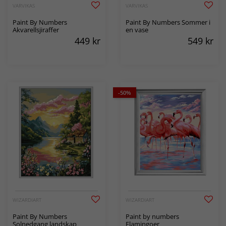
VARVIKAS
VARVIKAS
Paint By Numbers
Paint By Numbers Sommer i
Akvarellsjiraffer
en vase
449
kr
549
kr
-50%
WIZARDIART
WIZARDIART
Paint By Numbers
Paint by numbers
Solnedgang landskap
Flamingoer