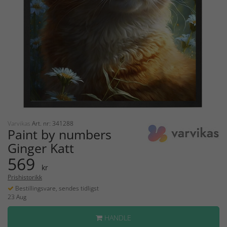
Varvikas
Art. nr: 341288
Paint by numbers
Ginger Katt
569
kr
Prishistorikk
Bestillingsvare, sendes tidligst
23 Aug
HANDLE