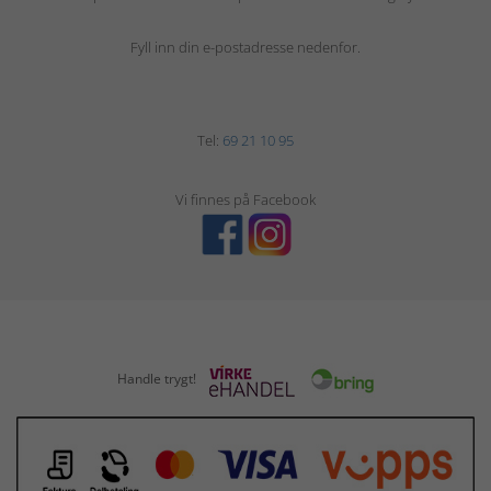
Fyll inn din e-postadresse nedenfor.
Tel:
69 21 10 95
Vi finnes på Facebook
Handle trygt!