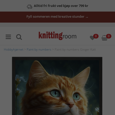
Alltid fri frakt ved kjøp over 799 kr
Fyll sommeren med kreative stunder →
0
0
Hobbyhjørnet
>
Paint by numbers
> Paint by numbers Ginger Katt