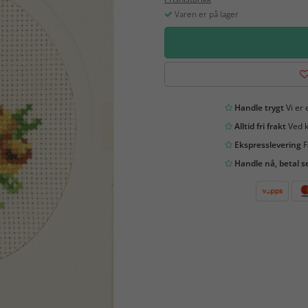
Varen er på lager
Handle trygt
Vi er 
Alltid fri frakt
Ved k
Ekspresslevering
F
Handle nå, betal s