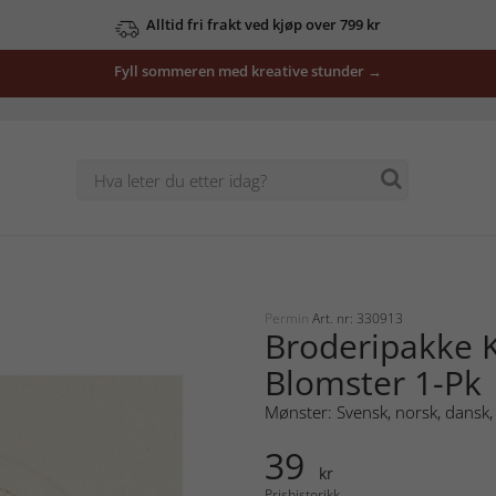
Alltid fri frakt ved kjøp over 799 kr
Fyll sommeren med kreative stunder →
Permin
Art. nr: 330913
Broderipakke 
Blomster 1-Pk
Mønster: Svensk, norsk, dansk, 
39
kr
Prishistorikk