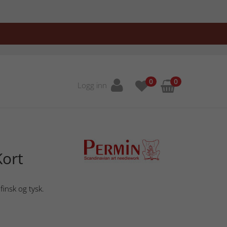
0
0
Logg inn
Kort
finsk og tysk.