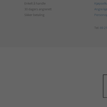
Enkelt å handle
Kjøpsvilk
30 dagers angrerett
Angre kj
Sikker betaling
Personop
Tel:
69 21