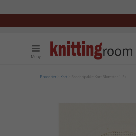
Meny
Broderier
>
Kort
> Broderipakke Kort Blomster 1-Pk