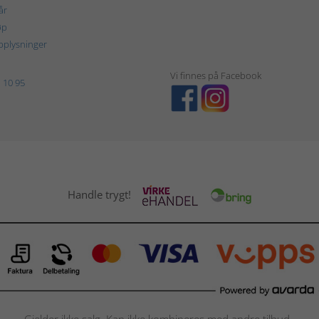
år
øp
plysninger
Vi finnes på Facebook
 10 95
Handle trygt!
Gjelder ikke salg. Kan ikke kombineres med andre tilbud.