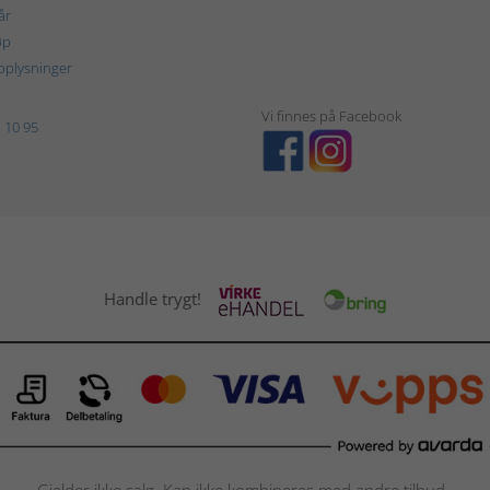
år
øp
plysninger
Vi finnes på Facebook
 10 95
Handle trygt!
Gjelder ikke salg. Kan ikke kombineres med andre tilbud.