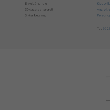
Enkelt å handle
Kjøpsvilk
30 dagers angrerett
Angre kj
Sikker betaling
Personop
Tel:
69 21