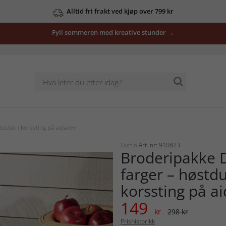
Alltid fri frakt ved kjøp over 799 kr
Fyll sommeren med kreative stunder →
tduk i korssting på aidavev
Duftin
Art. nr: 910823
Broderipakke 
farger – høstdu
korssting på a
149
kr
298 kr
Prishistorikk