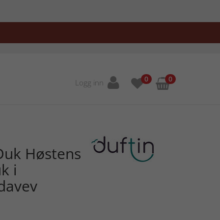
0
0
Logg inn
Duk Høstens
k i
idavev