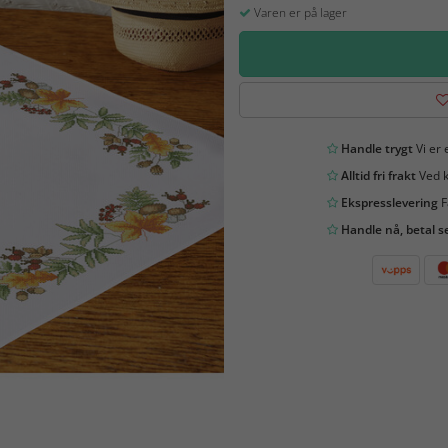
Varen er på lager
Handle trygt
Vi er 
Alltid fri frakt
Ved k
Ekspresslevering
F
Handle nå, betal s