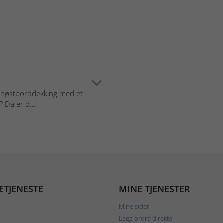
e høstborddekking med et
 Da er d...
ETJENESTE
MINE TJENESTER
Mine sider
Legg ordre direkte