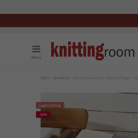
Meny
SALG
>
Broderier
> Broderipakke Duk Høstens farger – høs
Lagerrydding
-50%