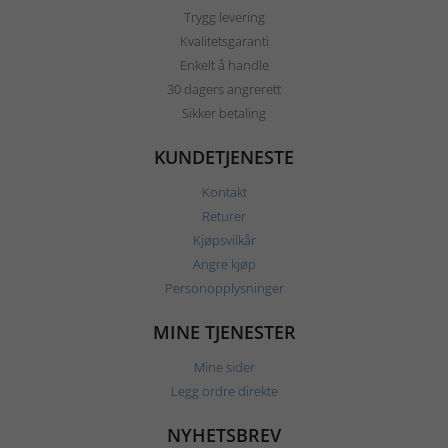
Trygg levering
Kvalitetsgaranti
Enkelt å handle
30 dagers angrerett
Sikker betaling
KUNDETJENESTE
Kontakt
Returer
Kjøpsvilkår
Angre kjøp
Personopplysninger
MINE TJENESTER
Mine sider
Legg ordre direkte
NYHETSBREV