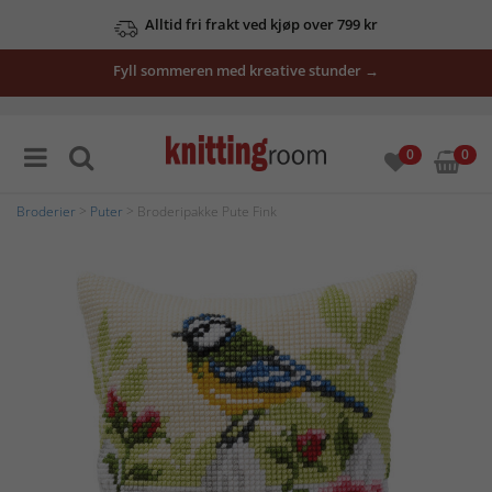
Alltid fri frakt ved kjøp over 799 kr
Fyll sommeren med kreative stunder →
0
0
Broderier
>
Puter
> Broderipakke Pute Fink