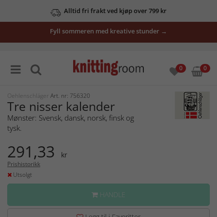
Alltid fri frakt ved kjøp over 799 kr
Fyll sommeren med kreative stunder →
0
0
Oehlenschläger
Art. nr: 756320
Tre nisser kalender
Mønster: Svensk, dansk, norsk, finsk og
tysk.
291,33
kr
Prishistorikk
Utsolgt
HANDLE
Legg til i Favoritter