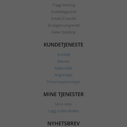
Trygg levering
Kvalitetsgaranti
Enkelt å handle
30 dagers angrerett
Sikker betaling
KUNDETJENESTE
Kontakt
Returer
Kjøpsvilkår
Angre kjøp
Personopplysninger
MINE TJENESTER
Mine sider
Legg ordre direkte
NYHETSBREV