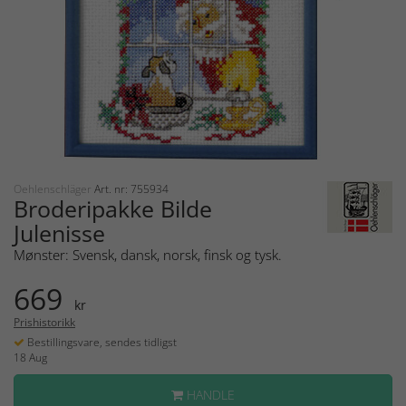
Oehlenschläger
Art. nr: 755934
Broderipakke Bilde
Julenisse
Mønster: Svensk, dansk, norsk, finsk og tysk.
669
kr
Prishistorikk
Bestillingsvare, sendes tidligst
18 Aug
HANDLE