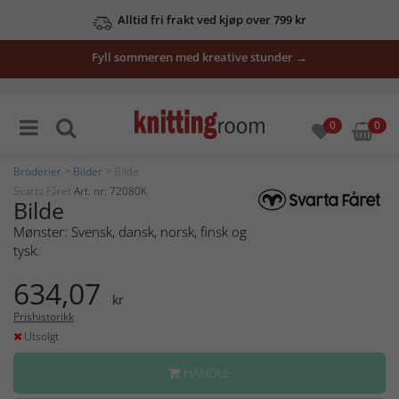
Alltid fri frakt ved kjøp over 799 kr
Fyll sommeren med kreative stunder →
0
0
Broderier
>
Bilder
> Bilde
Svarta Fåret
Art. nr: 72080K
Bilde
Mønster: Svensk, dansk, norsk, finsk og
tysk.
634,07
kr
Prishistorikk
Utsolgt
HANDLE