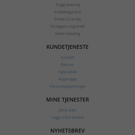
Trygg levering
Kvalitetsgaranti
Enkelt å handle
30 dagers angrerett
Sikker betaling
KUNDETJENESTE
Kontakt
Returer
Kjøpsvilkår
Angre kjøp
Personopplysninger
MINE TJENESTER
Mine sider
Legg ordre direkte
NYHETSBREV