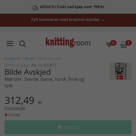
Alltid fri frakt ved kjøp over 799 kr
Fyll sommeren med kreative stunder →
0
0
Broderier
>
Bilder
> Bilde Avskjed
Oehlenschläger
Art. nr: 652677
Bilde Avskjed
Mønster: Svensk, dansk, norsk, finsk og
tysk.
312,49
kr
Prishistorikk
Utsolgt
HANDLE