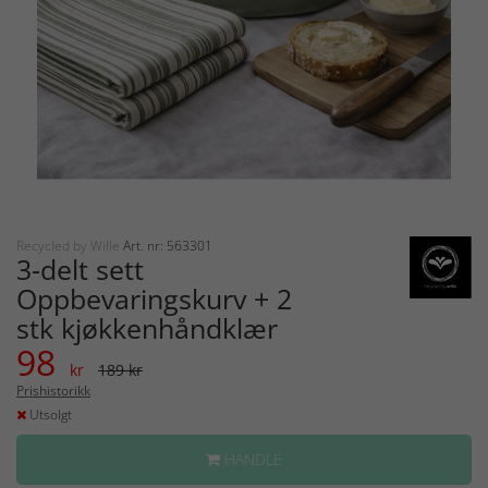
Recycled by Wille
Art. nr: 563301
3-delt sett
Oppbevaringskurv + 2
stk kjøkkenhåndklær
98
kr
189 kr
Prishistorikk
Utsolgt
HANDLE