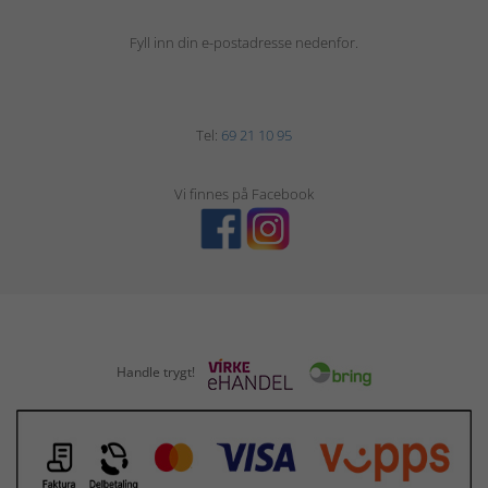
Fyll inn din e-postadresse nedenfor.
Tel:
69 21 10 95
Vi finnes på Facebook
Handle trygt!