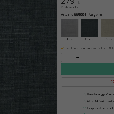
279
kr
Prishistorikk
Art. nr: 559004, Farge.nr:
Grå
Grønn
Sand
Bestillingsvare, sendes tidligst 10 
Handle trygt
Vi er 
Alltid fri frakt
Ved k
Ekspresslevering
F