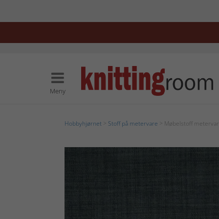
Meny
Hobbyhjørnet
>
Stoff på metervare
> Møbelstoff meterva