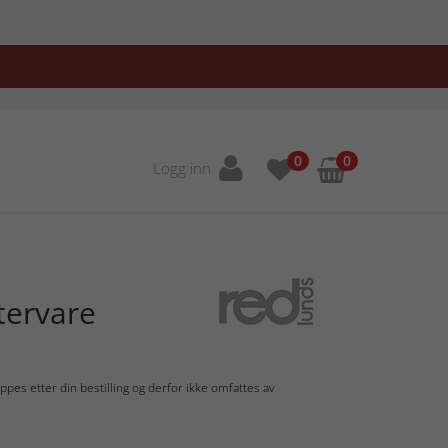
0
0
Logg inn
tervare
es etter din bestilling og derfor ikke omfattes av