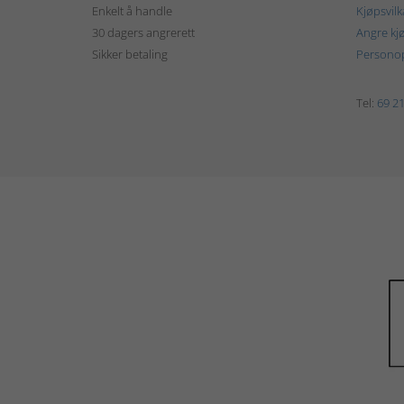
Enkelt å handle
Kjøpsvilk
30 dagers angrerett
Angre kj
Sikker betaling
Personop
Tel:
69 21