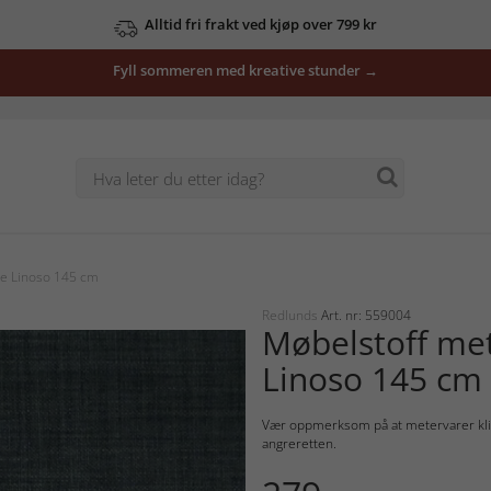
Alltid fri frakt ved kjøp over 799 kr
Fyll sommeren med kreative stunder →
re Linoso 145 cm
Redlunds
Art. nr: 559004
Møbelstoff me
Linoso 145 cm
Vær oppmerksom på at metervarer klipp
angreretten.