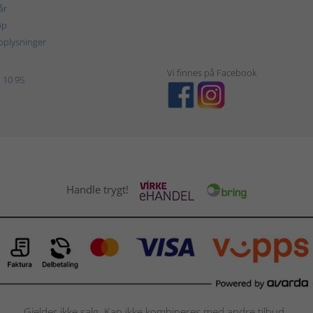
år
øp
plysninger
Vi finnes på Facebook
 10 95
Handle trygt!
Gjelder ikke salg. Kan ikke kombineres med andre tilbud.