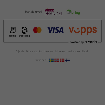
Handle trygt!
Gjelder ikke salg. Kan ikke kombineres med andre tilbud.
Vi finnes i: