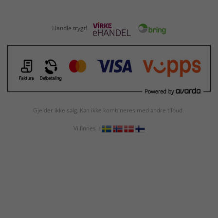
Handle trygt!
Gjelder ikke salg. Kan ikke kombineres med andre tilbud.
Vi finnes i: