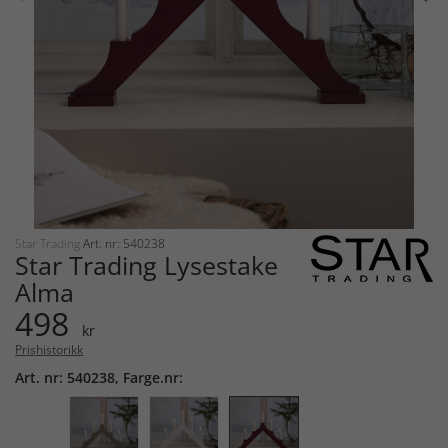
Star Trading
Art. nr: 540238
Star Trading Lysestake
Alma
498
kr
Prishistorikk
Art. nr: 540238, Farge.nr: