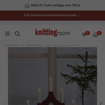
Alltid fri frakt ved kjøp over 799 kr
Fyll sommeren med kreative stunder →
0
0
Varemerker
>
S
>
Star Trading
> Star Trading Lysestake Alma