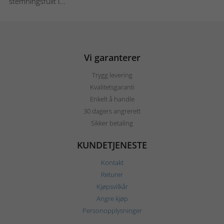
stemningsfullt l...
Vi garanterer
Trygg levering
Kvalitetsgaranti
Enkelt å handle
30 dagers angrerett
Sikker betaling
KUNDETJENESTE
Kontakt
Returer
Kjøpsvilkår
Angre kjøp
Personopplysninger