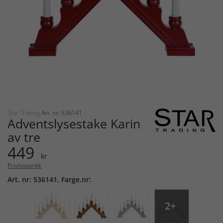
Star Trading
Art. nr: 536141
Adventslysestake Karin
av tre
449
kr
Prishistorikk
Art. nr: 536141, Farge.nr:
2+