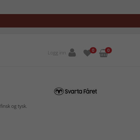
0
0
Logg inn
finsk og tysk.