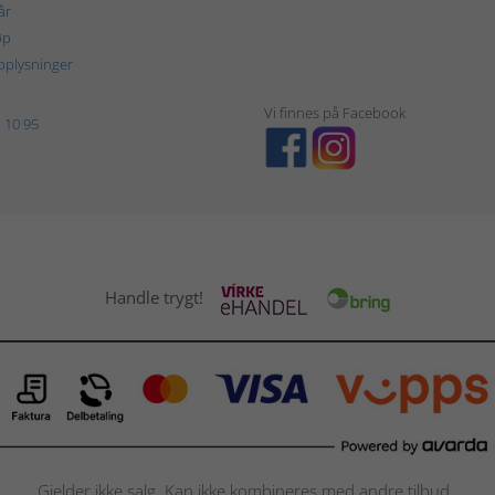
år
øp
plysninger
Vi finnes på Facebook
 10 95
Handle trygt!
Gjelder ikke salg. Kan ikke kombineres med andre tilbud.