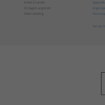
Enkelt å handle
Kjøpsvilk
30 dagers angrerett
Angre kj
Sikker betaling
Personop
Tel:
69 21