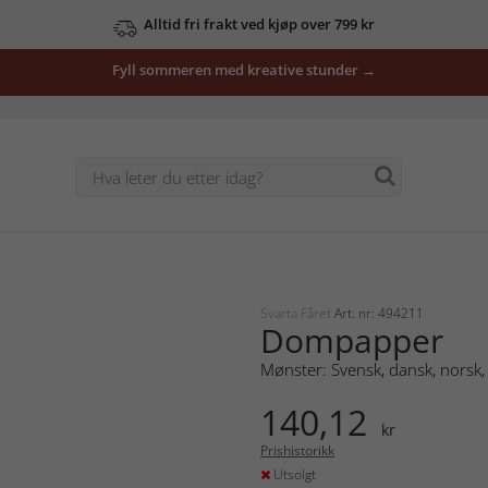
Alltid fri frakt ved kjøp over 799 kr
Fyll sommeren med kreative stunder →
Svarta Fåret
Art. nr: 494211
Dompapper
Mønster: Svensk, dansk, norsk, 
140,12
kr
Prishistorikk
Utsolgt