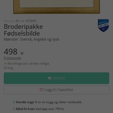
Vervaco
Art. nr: 493809
Broderipakke
Fødselsbilde
Mønster: Svensk, engelsk og tysk.
498
kr
Prishistorikk
Bestillingsvare, sendes tidligst
20 Aug
HANDLE
Legg til i Favoritter
Handle trygt
Vi er en trygg og sikker nettbutikk.
Alltid fri frakt
Ved kjøp over 799 kr.