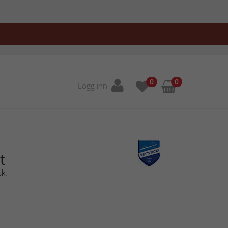
0
0
Logg inn
t
sk.