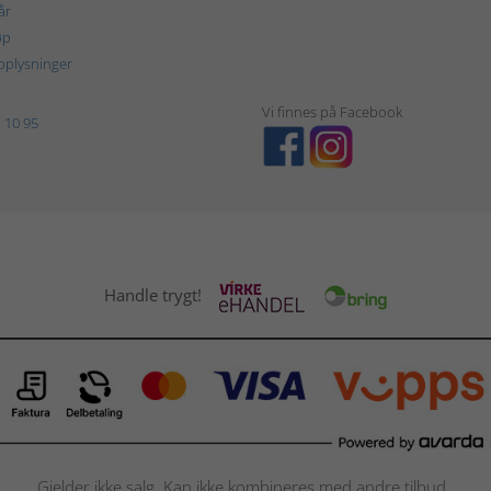
år
øp
plysninger
Vi finnes på Facebook
 10 95
Handle trygt!
Gjelder ikke salg. Kan ikke kombineres med andre tilbud.