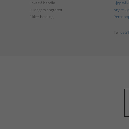
Enkelt å handle
Kjøpsvilk
30 dagers angrerett
Angre kj
Sikker betaling
Personop
Tel:
69 21