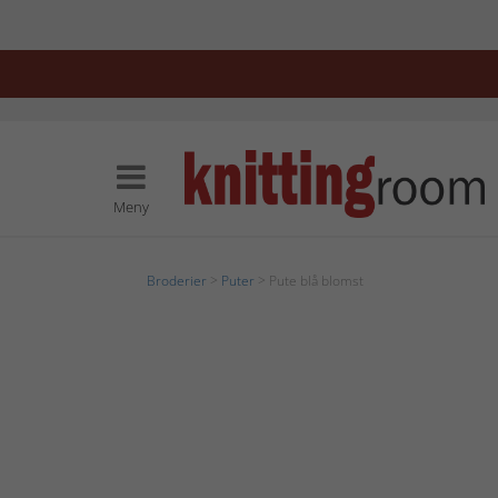
Meny
Broderier
>
Puter
> Pute blå blomst