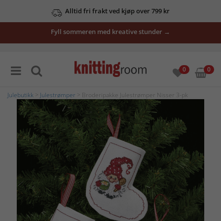
Alltid fri frakt ved kjøp over 799 kr
Fyll sommeren med kreative stunder →
0
0
Julebutikk
>
Julestrømper
> Broderipakke Julestrømper Nisser 3-pk