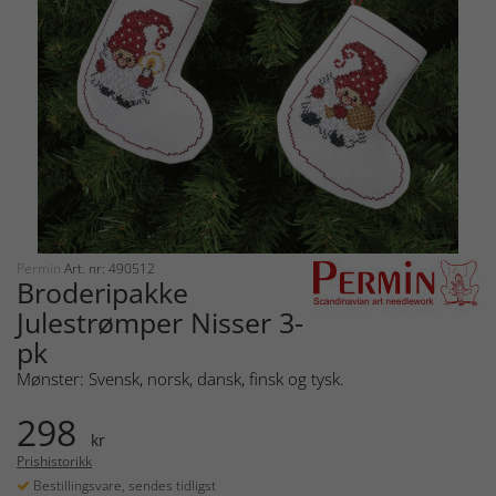
Permin
Art. nr: 490512
Broderipakke
Julestrømper Nisser 3-
pk
Mønster: Svensk, norsk, dansk, finsk og tysk.
298
kr
Prishistorikk
Bestillingsvare, sendes tidligst