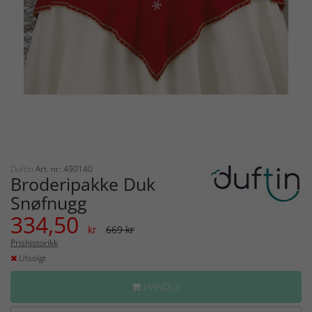
Duftin
Art. nr: 490140
Broderipakke Duk
Snøfnugg
334,50
kr
669 kr
Prishistorikk
Utsolgt
HANDLE