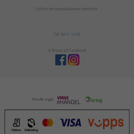
Fyll inn din e-postadresse nedenfor.
Tel:
69 21 10 95
Vi finnes på Facebook
Handle trygt!