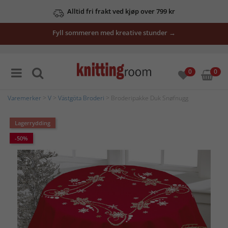
Alltid fri frakt ved kjøp over 799 kr
Fyll sommeren med kreative stunder →
0
0
Varemerker
>
V
>
Västgöta Broderi
> Broderipakke Duk Snøfnugg
Lagerrydding
-50%