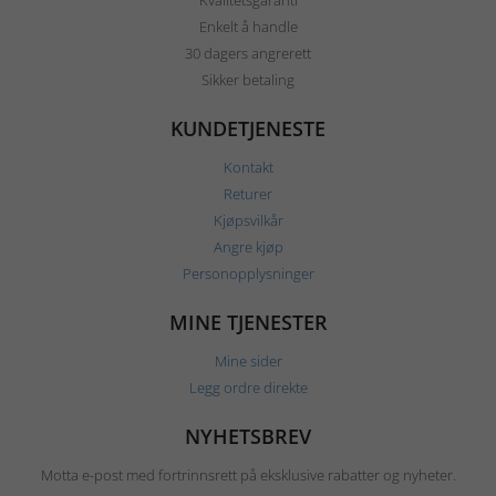
Kvalitetsgaranti
Enkelt å handle
30 dagers angrerett
Sikker betaling
KUNDETJENESTE
Kontakt
Returer
Kjøpsvilkår
Angre kjøp
Personopplysninger
MINE TJENESTER
Mine sider
Legg ordre direkte
NYHETSBREV
Motta e-post med fortrinnsrett på eksklusive rabatter og nyheter.