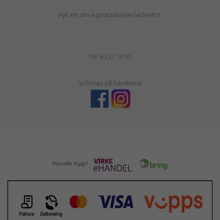
Fyll inn din e-postadresse nedenfor.
Tel:
69 21 10 95
Vi finnes på Facebook
Handle trygt!