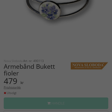
Nova Sloboda
Art. nr: 490113
Armebånd Bukett
fioler
479
kr
Prishistorikk
Utsolgt
HANDLE