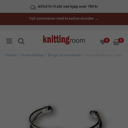
Alltid fri frakt ved kjøp over 799 kr
Fyll sommeren med kreative stunder →
0
0
Tilbehør
>
Strikketilbehør
>
Øvrige strikketilbehør
> Armebånd Bukett fioler