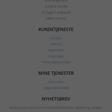
Kvalitetsgaranti
Enkelt å handle
30 dagers angrerett
Sikker betaling
KUNDETJENESTE
Kontakt
Returer
Kjøpsvilkår
Angre kjøp
Personopplysninger
MINE TJENESTER
Mine sider
Legg ordre direkte
NYHETSBREV
Motta e-post med fortrinnsrett på eksklusive rabatter og nyheter.