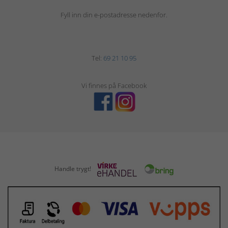
Fyll inn din e-postadresse nedenfor.
Tel:
69 21 10 95
Vi finnes på Facebook
Handle trygt!