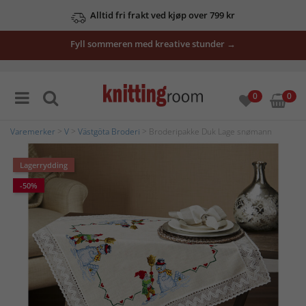
Alltid fri frakt ved kjøp over 799 kr
Fyll sommeren med kreative stunder →
0
0
Varemerker
>
V
>
Västgöta Broderi
> Broderipakke Duk Lage snømann
Lagerrydding
-50%