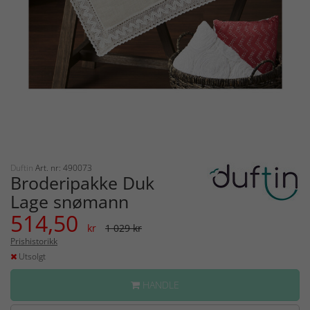
Duftin
Art. nr: 490073
Broderipakke Duk
Lage snømann
514,50
kr
1 029 kr
Prishistorikk
Utsolgt
HANDLE