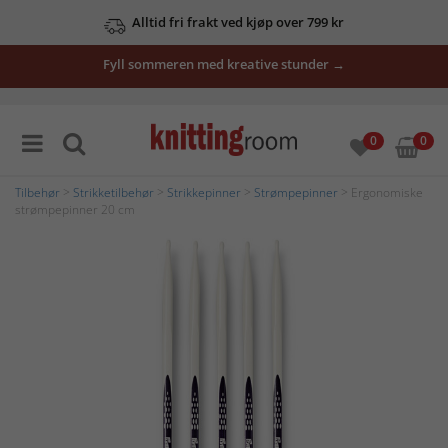
Alltid fri frakt ved kjøp over 799 kr
Fyll sommeren med kreative stunder →
0
0
Tilbehør
>
Strikketilbehør
>
Strikkepinner
>
Strømpepinner
> Ergonomiske
strømpepinner 20 cm