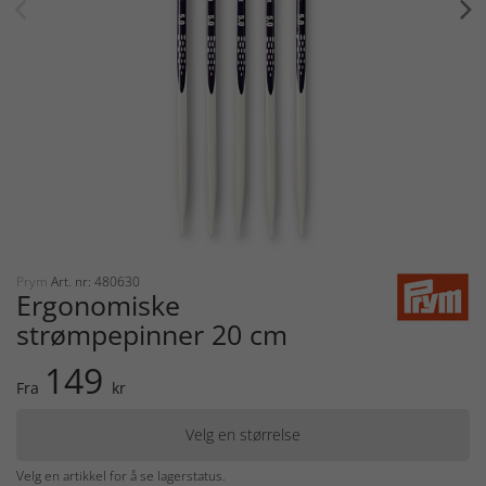
Prym
Art. nr: 480630
Ergonomiske
strømpepinner 20 cm
149
Fra
kr
Velg en størrelse
Velg en artikkel for å se lagerstatus.