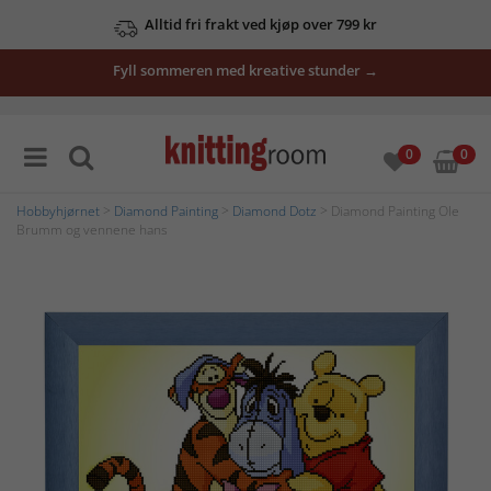
Alltid fri frakt ved kjøp over 799 kr
Fyll sommeren med kreative stunder →
0
0
Hobbyhjørnet
>
Diamond Painting
>
Diamond Dotz
> Diamond Painting Ole
Brumm og vennene hans