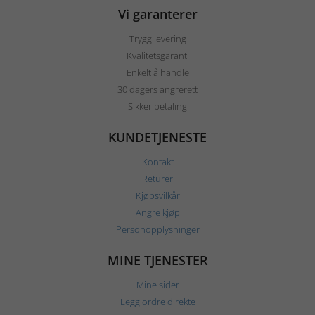
Vi garanterer
Trygg levering
Kvalitetsgaranti
Enkelt å handle
30 dagers angrerett
Sikker betaling
KUNDETJENESTE
Kontakt
Returer
Kjøpsvilkår
Angre kjøp
Personopplysninger
MINE TJENESTER
Mine sider
Legg ordre direkte