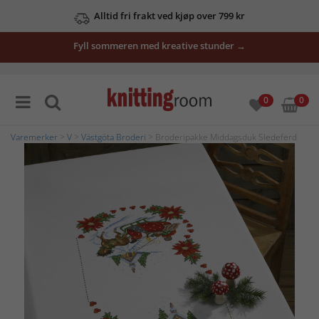
Alltid fri frakt ved kjøp over 799 kr
Fyll sommeren med kreative stunder →
0
0
Varemerker
>
V
>
Västgöta Broderi
> Broderipakke Middagsduk Sledeferd