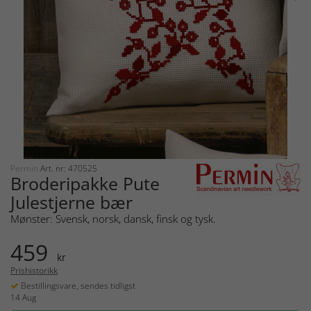
Permin
Art. nr: 470525
Broderipakke Pute
Julestjerne bær
Mønster: Svensk, norsk, dansk, finsk og tysk.
459
kr
Prishistorikk
Bestillingsvare, sendes tidligst
14 Aug