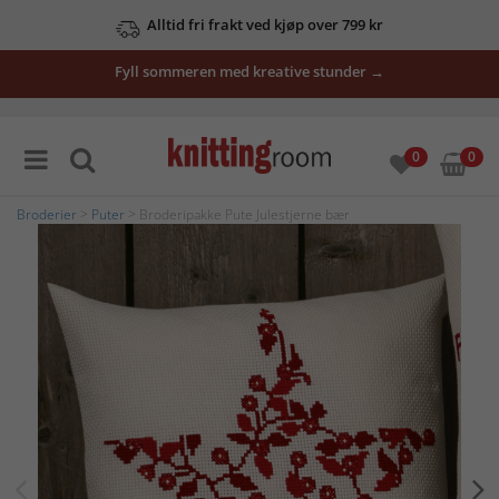
Alltid fri frakt ved kjøp over 799 kr
Fyll sommeren med kreative stunder →
0
0
Broderier
>
Puter
> Broderipakke Pute Julestjerne bær