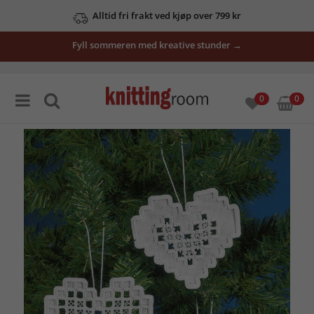
Alltid fri frakt ved kjøp over 799 kr
Fyll sommeren med kreative stunder →
0
0