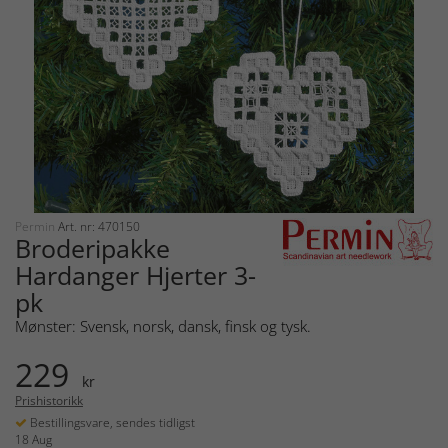
Permin
Art. nr: 470150
Broderipakke
Hardanger Hjerter 3-
pk
Mønster: Svensk, norsk, dansk, finsk og tysk.
229
kr
Prishistorikk
Bestillingsvare, sendes tidligst
18 Aug