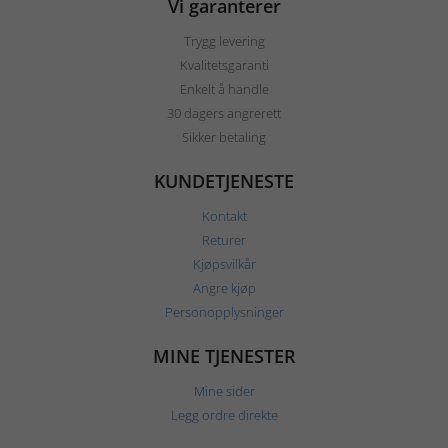
Vi garanterer
Trygg levering
Kvalitetsgaranti
Enkelt å handle
30 dagers angrerett
Sikker betaling
KUNDETJENESTE
Kontakt
Returer
Kjøpsvilkår
Angre kjøp
Personopplysninger
MINE TJENESTER
Mine sider
Legg ordre direkte