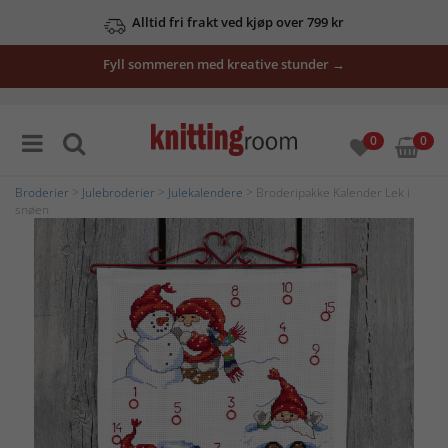
Alltid fri frakt ved kjøp over 799 kr
Fyll sommeren med kreative stunder →
0
0
Broderier
>
Julebroderier
>
Julekalendere
> Broderipakke Kalender Lek i
snøen