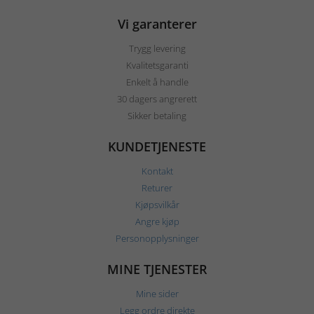
Vi garanterer
Trygg levering
Kvalitetsgaranti
Enkelt å handle
30 dagers angrerett
Sikker betaling
KUNDETJENESTE
Kontakt
Returer
Kjøpsvilkår
Angre kjøp
Personopplysninger
MINE TJENESTER
Mine sider
Legg ordre direkte