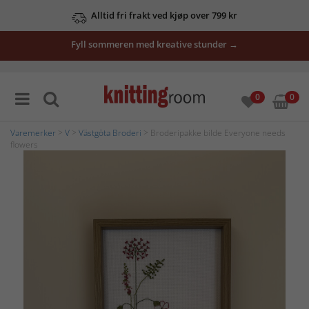
Alltid fri frakt ved kjøp over 799 kr
Fyll sommeren med kreative stunder →
0
0
Varemerker
>
V
>
Västgöta Broderi
> Broderipakke bilde Everyone needs
flowers