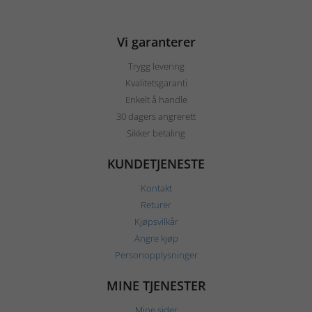
Vi garanterer
Trygg levering
Kvalitetsgaranti
Enkelt å handle
30 dagers angrerett
Sikker betaling
KUNDETJENESTE
Kontakt
Returer
Kjøpsvilkår
Angre kjøp
Personopplysninger
MINE TJENESTER
Mine sider