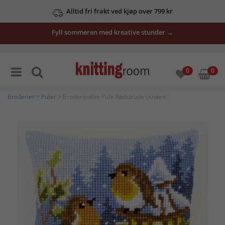
Alltid fri frakt ved kjøp over 799 kr
Fyll sommeren med kreative stunder →
0
0
Broderier
>
Puter
> Broderipakke Pute Rødstrupe i snøen