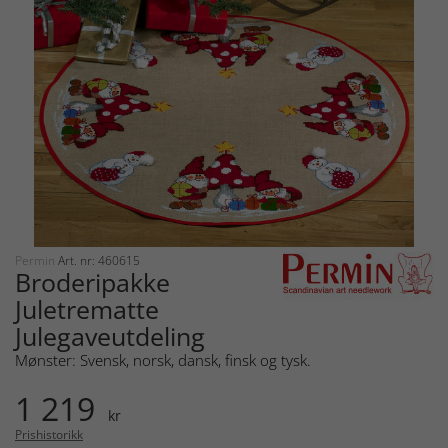
Permin
Art. nr: 460615
Broderipakke
Juletrematte
Julegaveutdeling
Mønster: Svensk, norsk, dansk, finsk og tysk.
1 219
kr
Prishistorikk