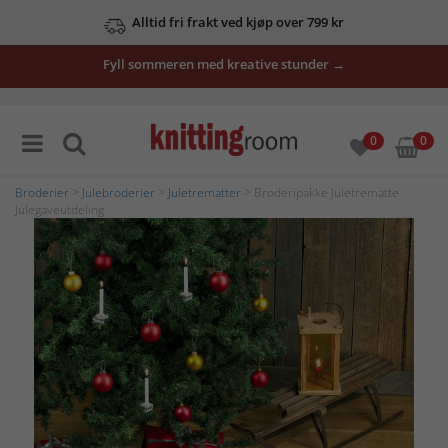
Alltid fri frakt ved kjøp over 799 kr
Fyll sommeren med kreative stunder →
0
0
Broderier
>
Julebroderier
>
Juletrematter
> Broderipakke Juletrematte
Julegaveutdeling