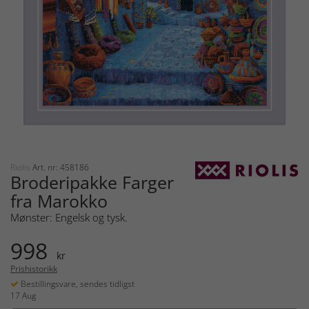
Riolis
Art. nr: 458186
Broderipakke Farger
fra Marokko
Mønster: Engelsk og tysk.
998
kr
Prishistorikk
Bestillingsvare, sendes tidligst
17 Aug