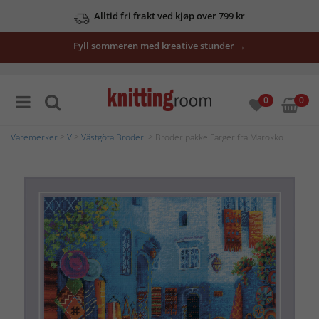
Alltid fri frakt ved kjøp over 799 kr
Fyll sommeren med kreative stunder →
0
0
Varemerker
>
V
>
Västgöta Broderi
> Broderipakke Farger fra Marokko