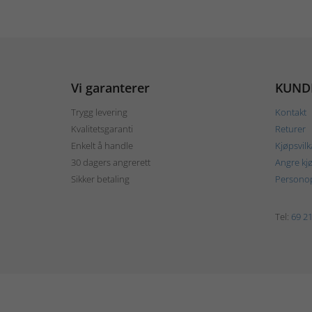
Vi garanterer
KUND
Trygg levering
Kontakt
Kvalitetsgaranti
Returer
Enkelt å handle
Kjøpsvilk
30 dagers angrerett
Angre kj
Sikker betaling
Personop
Tel:
69 21