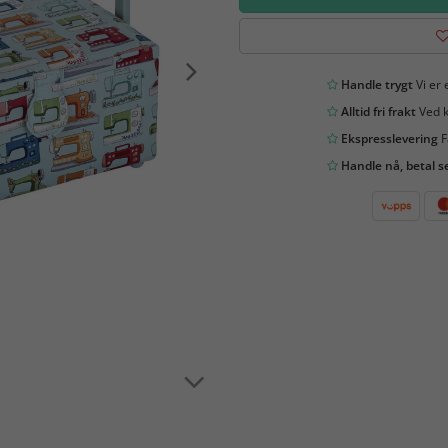
Handle trygt
Vi er 
Alltid fri frakt
Ved k
Ekspresslevering
F
Handle nå, betal s