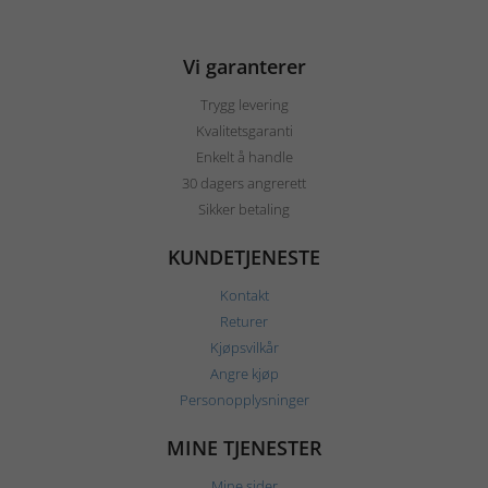
Vi garanterer
Trygg levering
Kvalitetsgaranti
Enkelt å handle
30 dagers angrerett
Sikker betaling
KUNDETJENESTE
Kontakt
Returer
Kjøpsvilkår
Angre kjøp
Personopplysninger
MINE TJENESTER
Mine sider