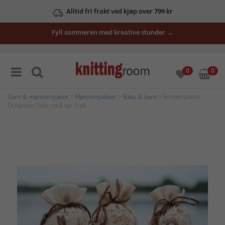
Alltid fri frakt ved kjøp over 799 kr
Fyll sommeren med kreative stunder →
0
0
Garn & mønsterpakke
>
Mønsterpakker
>
Baby & barn
> Broderipakke
Duftposer Søte små dyr 3-pk