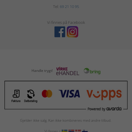
Tel:
69 21 10 95
Vi finnes på Facebook
Handle trygt!
Gjelder ikke salg. Kan ikke kombineres med andre tilbud.
Vi finnes i: