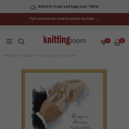
Alltid fri frakt ved kjøp over 799 kr
Fyll sommeren med kreative stunder →
0
0
Broderier
>
Bilder
> Broderipakke Vielsebilde