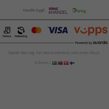
Handle trygt!
Gjelder ikke salg. Kan ikke kombineres med andre tilbud.
Vi finnes i: