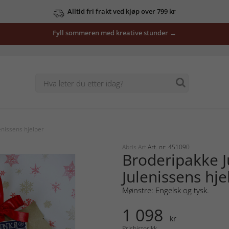
Alltid fri frakt ved kjøp over 799 kr
Fyll sommeren med kreative stunder →
nissens hjelper
Abris Art
Art. nr: 451090
Broderipakke 
Julenissens hje
Mønstre: Engelsk og tysk.
1 098
kr
Prishistorikk