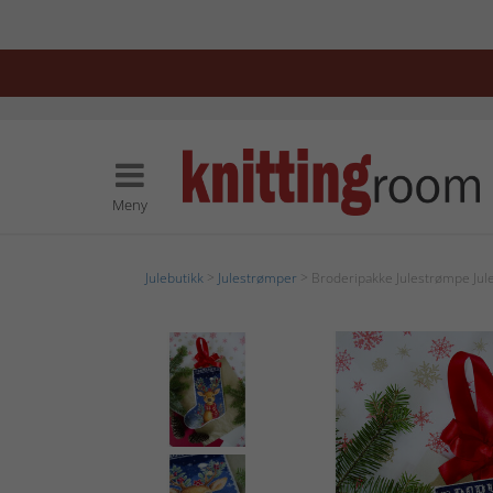
Meny
Julebutikk
>
Julestrømper
> Broderipakke Julestrømpe Jule