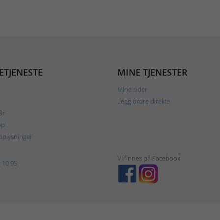
ETJENESTE
MINE TJENESTER
Mine sider
Legg ordre direkte
år
øp
plysninger
Vi finnes på Facebook
 10 95