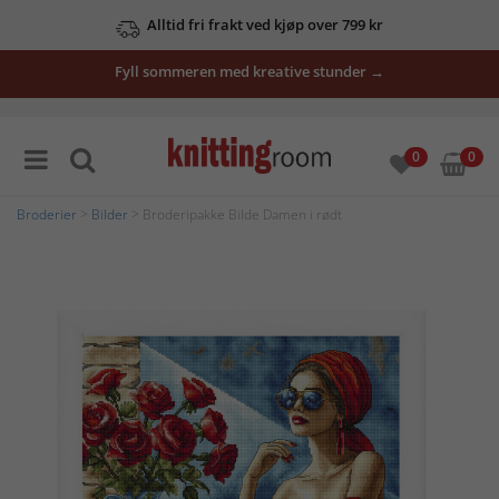
Alltid fri frakt ved kjøp over 799 kr
Fyll sommeren med kreative stunder →
0
0
Broderier
>
Bilder
> Broderipakke Bilde Damen i rødt