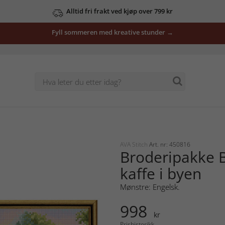
Alltid fri frakt ved kjøp over 799 kr
Fyll sommeren med kreative stunder →
AVA Stitch
Art. nr: 450816
Broderipakke B
kaffe i byen
Mønstre: Engelsk.
998
kr
Prishistorikk