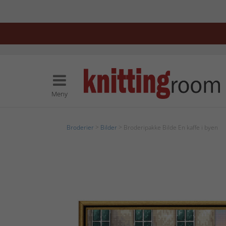
Meny
Broderier
>
Bilder
> Broderipakke Bilde En kaffe i byen