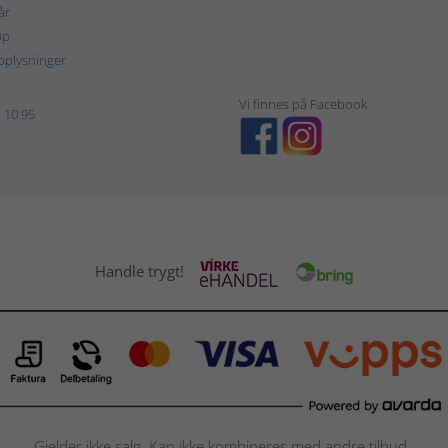
år
øp
plysninger
Vi finnes på Facebook
 10 95
Handle trygt!
Gjelder ikke salg. Kan ikke kombineres med andre tilbud.