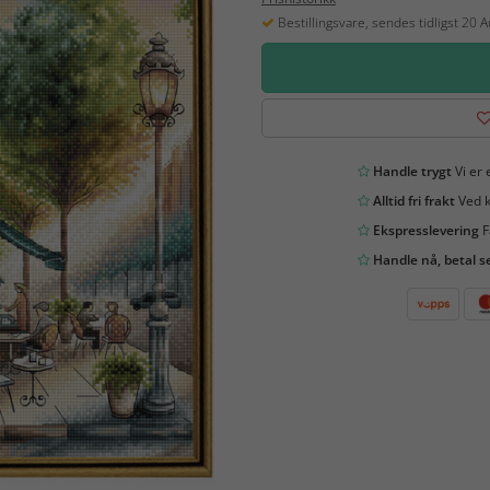
Bestillingsvare, sendes tidligst 20 
Handle trygt
Vi er 
Alltid fri frakt
Ved k
Ekspresslevering
F
Handle nå, betal s