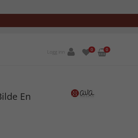
0
0
Logg inn
ilde En