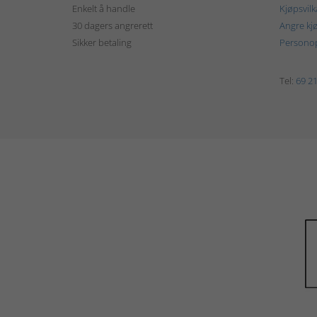
Enkelt å handle
Kjøpsvilk
30 dagers angrerett
Angre kj
Sikker betaling
Personop
Tel:
69 21