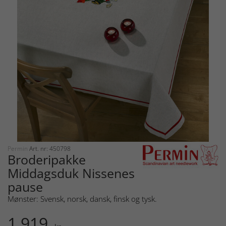
Permin
Art. nr: 450798
Broderipakke
Middagsduk Nissenes
pause
Mønster: Svensk, norsk, dansk, finsk og tysk.
1 919