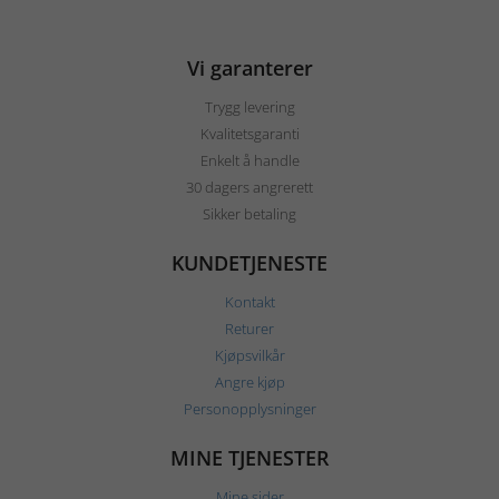
Vi garanterer
Trygg levering
Kvalitetsgaranti
Enkelt å handle
30 dagers angrerett
Sikker betaling
KUNDETJENESTE
Kontakt
Returer
Kjøpsvilkår
Angre kjøp
Personopplysninger
MINE TJENESTER
Mine sider