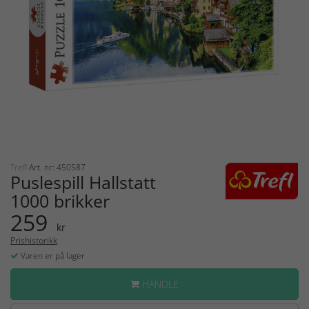
Trefl
Art. nr: 450587
Puslespill Hallstatt
1000 brikker
259
kr
Prishistorikk
Varen er på lager
HANDLE