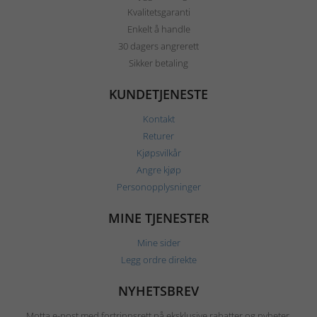
Kvalitetsgaranti
Enkelt å handle
30 dagers angrerett
Sikker betaling
KUNDETJENESTE
Kontakt
Returer
Kjøpsvilkår
Angre kjøp
Personopplysninger
MINE TJENESTER
Mine sider
Legg ordre direkte
NYHETSBREV
Motta e-post med fortrinnsrett på eksklusive rabatter og nyheter.