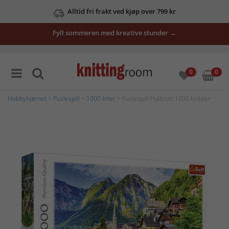
Alltid fri frakt ved kjøp over 799 kr
Fyll sommeren med kreative stunder →
0
0
Hobbyhjørnet
>
Puslespill
>
1000 biter
> Puslespill Hallstatt 1000 brikker