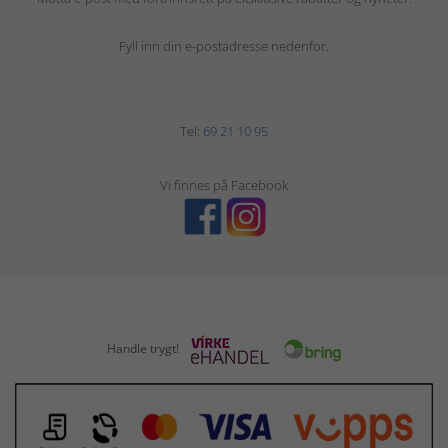
Fyll inn din e-postadresse nedenfor.
Tel:
69 21 10 95
Vi finnes på Facebook
Handle trygt!